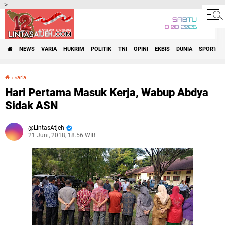
-->
SABTU
8•08•2026
NEWS
VARIA
HUKRIM
POLITIK
TNI
OPINI
EKBIS
DUNIA
SPORT
›
varia
Hari Pertama Masuk Kerja, Wabup Abdya Sidak ASN
Hari Pertama Masuk Kerja, Wabup Abdya
Sidak ASN
LintasAtjeh
21 Juni, 2018, 18.56 WIB