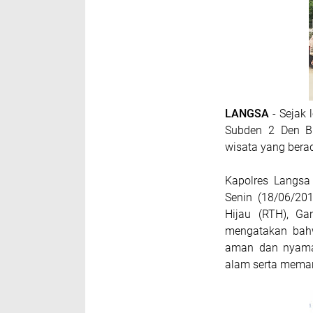
LANGSA
- Sejak 
Subden 2 Den B
wisata yang bera
Kapolres Langsa
Senin (18/06/20
Hijau (RTH), G
mengatakan bahw
aman dan nyaman
alam serta meman