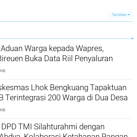
Tinggalkan Kesan
Bireuen
Mendalam
Tampilkan
 Aduan Warga kepada Wapres,
reuen Buka Data Riil Penyaluran
anjir
WIB
kesmas Lhok Bengkuang Tapaktuan
TB Terintegrasi 200 Warga di Dua Desa
ek Kesehatan Gratis
WIB
 DPD TMI Silahturahmi dengan
 Abdya, Kolaborasi Ketahanan Pangan