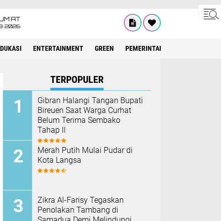
UM'AT
8•2026
EDUKASI
ENTERTAINMENT
GREEN
PEMERINTAH ACEH
OLAHRAG
TERPOPULER
Gibran Halangi Tangan Bupati
Bireuen Saat Warga Curhat
Belum Terima Sembako
Tahap II
Merah Putih Mulai Pudar di
Kota Langsa
Zikra Al-Farisy Tegaskan
Penolakan Tambang di
Samadua Demi Melindungi