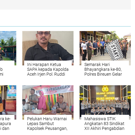
Ini Harapan Ketua
Semarak Hari
ob
SAPA kepada Kapolda
Bhayangkara ke-80,
mi
Aceh Irjen Pol. Ruddi
Polres Bireuen Gelar
han ke
Setiawan
Jalan Santai
do
Berhadiah Delapan
ya
Sepeda Gunung
a ke-
Pelukan Haru Warnai
Mahasiswa STIK
dapura
Lepas Sambut
Angkatan 83 Sindikat
gi dan
Kapolsek Peusangan,
XII Akhiri Pengabdian
an
AKP Abdullah
19 Hari di Kabupaten