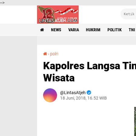
-->
NEWS
VARIA
HUKRIM
POLITIK
TNI
Kapolres Langsa Tinjau Pengamanan di Lokasi Wisata
›
polri
Kapolres Langsa Ti
Wisata
LintasAtjeh
18 Juni, 2018, 16.52 WIB