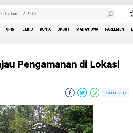
J
7•0
OPINI
EKBIS
DUNIA
SPORT
MAHASISWA
PARLEMEN
njau Pengamanan di Lokasi
Komentar (
)