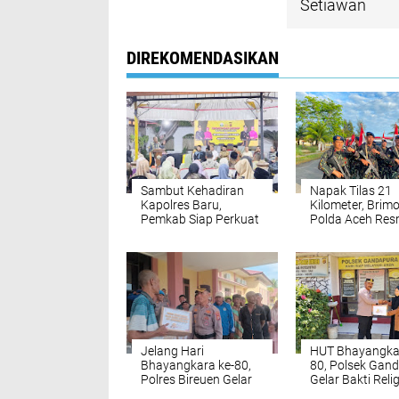
Setiawan
DIREKOMENDASIKAN
Sambut Kehadiran
Napak Tilas 21
Kapolres Baru,
Kilometer, Brim
Pemkab Siap Perkuat
Polda Aceh Res
Kolaborasi
Awali Perpinda
Mewujudkan Bireuen
Markas Koman
Aman dan Maju
Baru di Aceh Ja
Jelang Hari
HUT Bhayangkar
Bhayangkara ke-80,
80, Polsek Gan
Polres Bireuen Gelar
Gelar Bakti Reli
Donor Darah dan
Salurkan Bantu