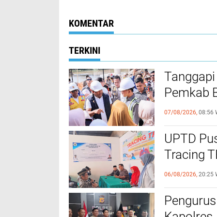
Salurkan Bantuan
Sosial
Sosial kepada
Masyarakat
KOMENTAR
TERKINI
Tanggapi
Pemkab Bi
Bantuan B
07/08/2026,
08:56 
UPTD Pus
‎Tracing 
Melalui C
06/08/2026,
20:25 
Pengurus
Kapolres