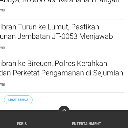
WIB
bran Turun ke Lumut, Pastikan
nan Jembatan JT-0053 Menjawab
n Warga
WIB
bran ke Bireuen, Polres Kerahkan
 dan Perketat Pengamanan di Sejumlah
WIB
LIHAT SEMUA
EKBIS
ENTERTAINMENT