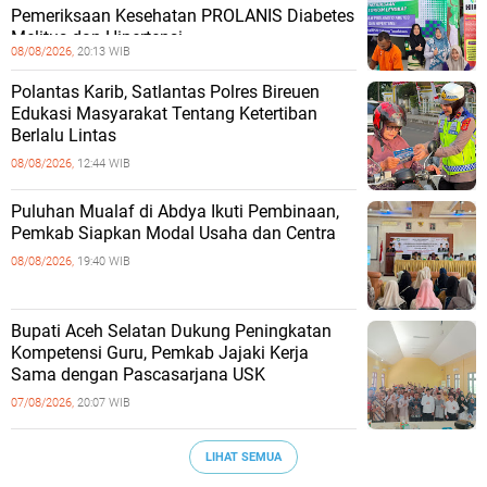
Pemeriksaan Kesehatan PROLANIS Diabetes
Melitus dan Hipertensi
08/08/2026,
20:13 WIB
Polantas Karib, Satlantas Polres Bireuen
Edukasi Masyarakat Tentang Ketertiban
Berlalu Lintas
08/08/2026,
12:44 WIB
Puluhan Mualaf di Abdya Ikuti Pembinaan,
Pemkab Siapkan Modal Usaha dan Centra
08/08/2026,
19:40 WIB
Bupati Aceh Selatan Dukung Peningkatan
Kompetensi Guru, Pemkab Jajaki Kerja
Sama dengan Pascasarjana USK
07/08/2026,
20:07 WIB
LIHAT SEMUA