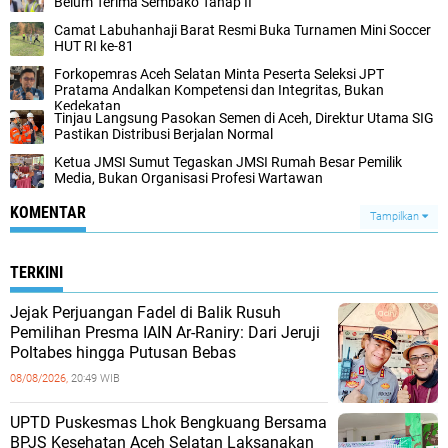
Belum Terima Sembako Tahap II
Camat Labuhanhaji Barat Resmi Buka Turnamen Mini Soccer
HUT RI ke-81
Forkopemras Aceh Selatan Minta Peserta Seleksi JPT
Pratama Andalkan Kompetensi dan Integritas, Bukan
Kedekatan
‎Tinjau Langsung Pasokan Semen di Aceh, ‎Direktur Utama SIG
Pastikan Distribusi Berjalan Normal ‎
Ketua JMSI Sumut Tegaskan JMSI Rumah Besar Pemilik
Media, Bukan Organisasi Profesi Wartawan
KOMENTAR
Tampilkan
TERKINI
Jejak Perjuangan Fadel di Balik Rusuh
Pemilihan Presma IAIN Ar-Raniry: Dari Jeruji
Poltabes hingga Putusan Bebas
08/08/2026,
20:49 WIB
UPTD Puskesmas Lhok Bengkuang Bersama
BPJS Kesehatan Aceh Selatan Laksanakan