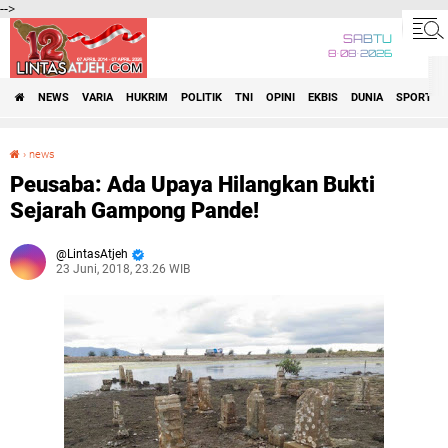
-->
SABTU
8•08•2026
NEWS
VARIA
HUKRIM
POLITIK
TNI
OPINI
EKBIS
DUNIA
SPORT
›
news
Peusaba: Ada Upaya Hilangkan Bukti Sejarah Gampong Pande!
Peusaba: Ada Upaya Hilangkan Bukti
Sejarah Gampong Pande!
LintasAtjeh
23 Juni, 2018, 23.26 WIB