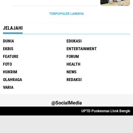
Sekolah
TERPOPULER LAINNYA
JELAJAHI
DUNIA
EDUKASI
EKBIS
ENTERTAINMENT
FEATURE
FORUM
FOTO
HEALTH
HUKRIM
NEWS
OLAHRAGA
REDAKSI
VARIA
@SocialMedia
UPTD Puskesmas Lhok Bengkuang Ta
Varia
Hukrim
Politik
Redaksi
Indeks