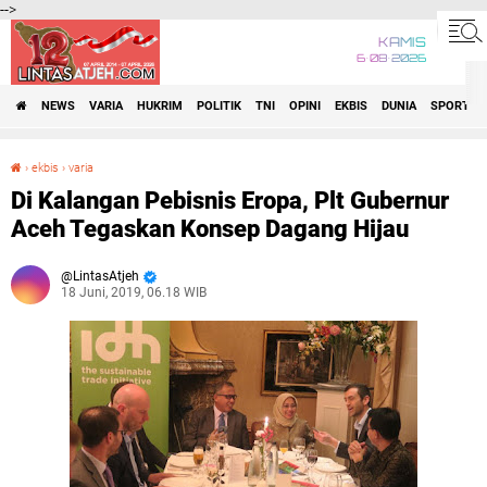
-->
KAMIS
6•08•2026
NEWS
VARIA
HUKRIM
POLITIK
TNI
OPINI
EKBIS
DUNIA
SPORT
›
ekbis
›
varia
Di Kalangan Pebisnis Eropa, Plt Gubernur Aceh Tegaskan Konsep Dagang Hijau
Di Kalangan Pebisnis Eropa, Plt Gubernur
Aceh Tegaskan Konsep Dagang Hijau
LintasAtjeh
18 Juni, 2019, 06.18 WIB