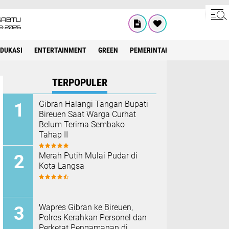
SABTU
8•2026
EDUKASI
ENTERTAINMENT
GREEN
PEMERINTAH ACEH
OLAHRAG
TERPOPULER
Gibran Halangi Tangan Bupati
Bireuen Saat Warga Curhat
Belum Terima Sembako
Tahap II
Merah Putih Mulai Pudar di
Kota Langsa
Wapres Gibran ke Bireuen,
Polres Kerahkan Personel dan
Perketat Pengamanan di