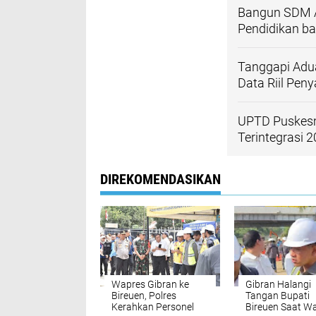
‎Bangun SDM A
Pendidikan bag
Tanggapi Adu
Data Riil Pen
UPTD Puskesm
Terintegrasi 
DIREKOMENDASIKAN
Wapres Gibran ke
Gibran Halangi
Bireuen, Polres
Tangan Bupati
Kerahkan Personel
Bireuen Saat W