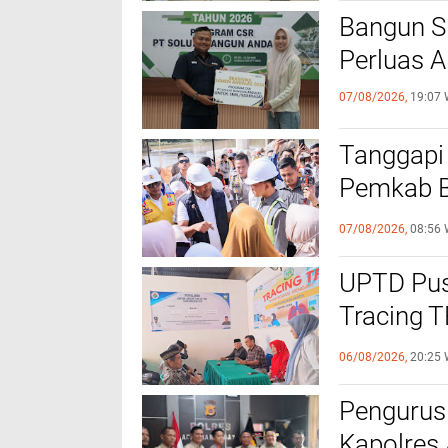
‎Bangun 
Perluas A
07/08/2026,
19:07 
Tanggapi
Pemkab Bi
Bantuan B
07/08/2026,
08:56 
UPTD Pus
‎Tracing 
Melalui C
06/08/2026,
20:25 
Pengurus
Kapolres