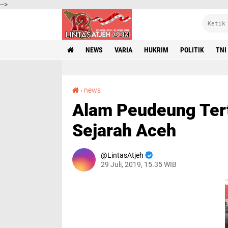
-->
NEWS
VARIA
HUKRIM
POLITIK
TNI
Alam Peudeung Tertera Jelas dalam Buku Sejarah Aceh
›
news
Alam Peudeung Tert
Sejarah Aceh
LintasAtjeh
29 Juli, 2019, 15.35 WIB