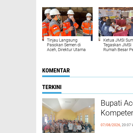
dan Perketat
Curhat Belum T
Pengamanan di
Sembako Tahap 
Sejumlah Titik
‎Tinjau Langsung
Ketua JMSI Su
Pasokan Semen di
Tegaskan JMSI
Aceh, ‎Direktur Utama
Rumah Besar Pe
SIG Pastikan
Media, Bukan
Distribusi Berjalan
Organisasi Prof
Normal ‎
Wartawan
KOMENTAR
TERKINI
Bupati A
Kompeten
dengan P
07/08/2026,
20:07 