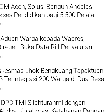
SDM Aceh, Solusi Bangun Andalas
kses Pendidikan bagi 5.500 Pelajar ‎
WIB
 Aduan Warga kepada Wapres,
reuen Buka Data Riil Penyaluran
anjir
WIB
kesmas Lhok Bengkuang Tapaktuan
TB Terintegrasi 200 Warga di Dua Desa
ek Kesehatan Gratis
WIB
 DPD TMI Silahturahmi dengan
 Abdya, Kolaborasi Ketahanan Pangan