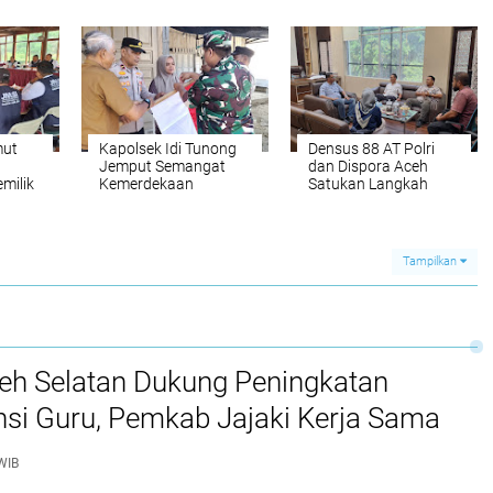
erima
HUT RI ke-81
Andalkan Kompetensi
II
dan Integritas, Bukan
Kedekatan
mut
Kapolsek Idi Tunong
Densus 88 AT Polri
Jemput Semangat
dan Dispora Aceh
milik
Kemerdekaan
Satukan Langkah
Bentengi Generasi
esi
Muda dari Paham
IRET
Tampilkan
ceh Selatan Dukung Peningkatan
si Guru, Pemkab Jajaki Kerja Sama
ascasarjana USK
WIB