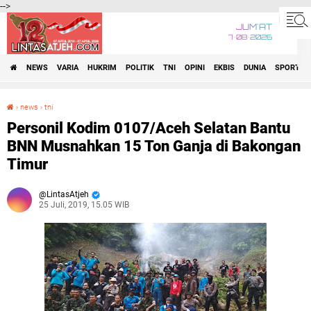
-->
JUM'AT
7•08•2026
NEWS
VARIA
HUKRIM
POLITIK
TNI
OPINI
EKBIS
DUNIA
SPORT
›
news
›
tni
Personil Kodim 0107/Aceh Selatan Bantu BNN Musnahkan 15 Ton Ganja di Bakongan Timur
Personil Kodim 0107/Aceh Selatan Bantu
BNN Musnahkan 15 Ton Ganja di Bakongan
Timur
LintasAtjeh
25 Juli, 2019, 15.05 WIB