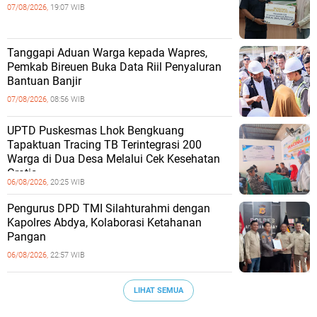
07/08/2026,
19:07 WIB
Tanggapi Aduan Warga kepada Wapres,
Pemkab Bireuen Buka Data Riil Penyaluran
Bantuan Banjir
07/08/2026,
08:56 WIB
UPTD Puskesmas Lhok Bengkuang
Tapaktuan ‎Tracing TB Terintegrasi 200
Warga di Dua Desa Melalui Cek Kesehatan
Gratis
06/08/2026,
20:25 WIB
Pengurus DPD TMI Silahturahmi dengan
Kapolres Abdya, Kolaborasi Ketahanan
Pangan
06/08/2026,
22:57 WIB
LIHAT SEMUA