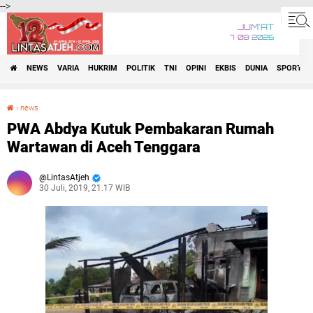
-->
JUM'AT
7•08•2026
NEWS
VARIA
HUKRIM
POLITIK
TNI
OPINI
EKBIS
DUNIA
SPORT
›
news
PWA Abdya Kutuk Pembakaran Rumah Wartawan di Aceh Tenggara
PWA Abdya Kutuk Pembakaran Rumah
Wartawan di Aceh Tenggara
LintasAtjeh
30 Juli, 2019, 21.17 WIB