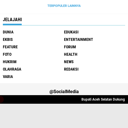
TERPOPULER LAINNYA
JELAJAHI
DUNIA
EDUKASI
EKBIS
ENTERTAINMENT
FEATURE
FORUM
FOTO
HEALTH
HUKRIM
NEWS
OLAHRAGA
REDAKSI
VARIA
@SocialMedia
Bupati Aceh Selatan Dukung Pe
Varia
Hukrim
Politik
Redaksi
Indeks
Copyright ©
2026 Lintas Atjeh