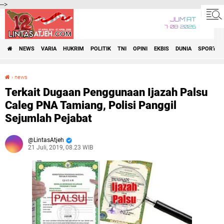
-->
JUM'AT
7•08•2026
NEWS
VARIA
HUKRIM
POLITIK
TNI
OPINI
EKBIS
DUNIA
SPORT
›
news
Terkait Dugaan Penggunaan Ijazah Palsu Caleg PNA Tamiang, Polisi Panggil Sejumlah Pejabat
Terkait Dugaan Penggunaan Ijazah Palsu
Caleg PNA Tamiang, Polisi Panggil
Sejumlah Pejabat
LintasAtjeh
21 Juli, 2019, 08.23 WIB