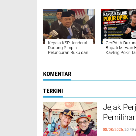
Bentengi Genera
Muda dari Pah
IRET
Kepala KSP Jenderal
GerPALA Dukun
Dudung Pimpin
Bupati Mirwan 
Peluncuran Buku dan
Kavling Pokir T
Diskusi Undang-
2027, Dinilai Pu
Undang
Marwah DPRK 
Perekonomian
Tata Kelola AP
Nasional
KOMENTAR
TERKINI
Jejak Per
Pemilihan
Poltabes
08/08/2026,
20:49 