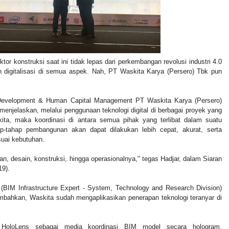
ktor konstruksi saat ini tidak lepas dari perkembangan revolusi industri 4.0
digitalisasi di semua aspek. Nah, PT Waskita Karya (Persero) Tbk pun
 Development & Human Capital Management PT Waskita Karya (Persero)
 menjelaskan, melalui penggunaan teknologi digital di berbagai proyek yang
kita, maka koordinasi di antara semua pihak yang terlibat dalam suatu
-tahap pembangunan akan dapat dilakukan lebih cepat, akurat, serta
esuai kebutuhan.
an, desain, konstruksi, hingga operasionalnya," tegas Hadjar, dalam Siaran
19).
(BIM Infrastructure Expert - System, Technology and Research Division)
bahkan, Waskita sudah mengaplikasikan penerapan teknologi teranyar di
 HoloLens sebagai media koordinasi BIM model secara hologram,