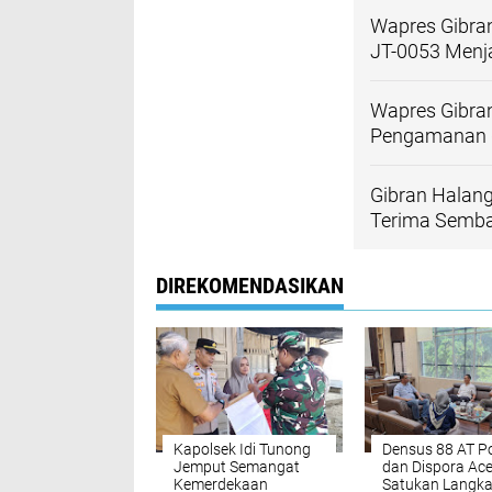
Wapres Gibra
JT-0053 Men
Wapres Gibran
Pengamanan d
Gibran Halang
Terima Semba
DIREKOMENDASIKAN
Kapolsek Idi Tunong
Densus 88 AT Po
Jemput Semangat
dan Dispora Ac
Kemerdekaan
Satukan Langk