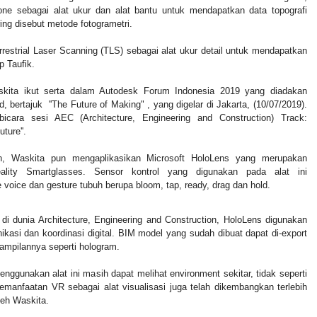
e sebagai alat ukur dan alat bantu untuk mendapatkan data topografi
ing disebut metode fotogrametri.
rrestrial Laser Scanning (TLS) sebagai alat ukur detail untuk mendapatkan
ap Taufik.
skita ikut serta dalam Autodesk Forum Indonesia 2019 yang diadakan
, bertajuk ''The Future of Making" , yang digelar di Jakarta, (10/07/2019).
icara sesi AEC (Architecture, Engineering and Construction) Track:
uture''.
, Waskita pun mengaplikasikan Microsoft HoloLens yang merupakan
ality Smartglasses. Sensor kontrol yang digunakan pada alat ini
voice dan gesture tubuh berupa bloom, tap, ready, drag dan hold.
i dunia Architecture, Engineering and Construction, HoloLens digunakan
kasi dan koordinasi digital. BIM model yang sudah dibuat dapat di-export
tampilannya seperti hologram.
enggunakan alat ini masih dapat melihat environment sekitar, tidak seperti
 Pemanfaatan VR sebagai alat visualisasi juga telah dikembangkan terlebih
leh Waskita.