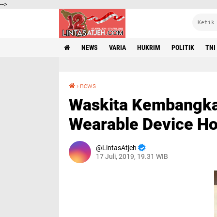
-->
NEWS
VARIA
HUKRIM
POLITIK
TNI
Waskita Kembangkan Teknologi IoT dan Wearable Device HoloLens di Proyek
›
news
Waskita Kembangka
Wearable Device Ho
LintasAtjeh
17 Juli, 2019, 19.31 WIB