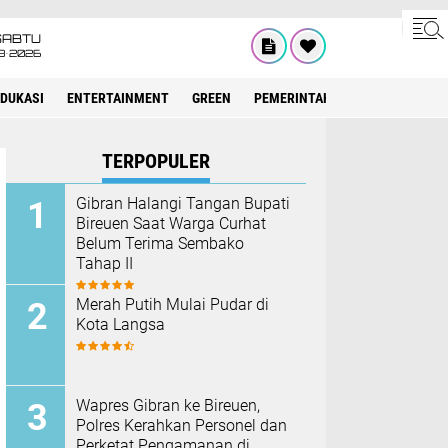
SABTU
8•2026
EDUKASI
ENTERTAINMENT
GREEN
PEMERINTAH ACEH
OLAHRAG
TERPOPULER
Gibran Halangi Tangan Bupati
Bireuen Saat Warga Curhat
Belum Terima Sembako
Tahap II
Merah Putih Mulai Pudar di
Kota Langsa
Wapres Gibran ke Bireuen,
Polres Kerahkan Personel dan
Perketat Pengamanan di