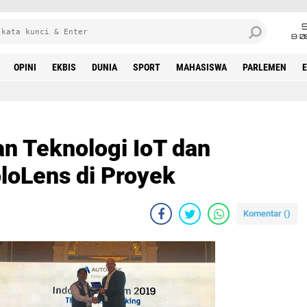
8•0
OPINI
EKBIS
DUNIA
SPORT
MAHASISWA
PARLEMEN
n Teknologi IoT dan
loLens di Proyek
Komentar (
)