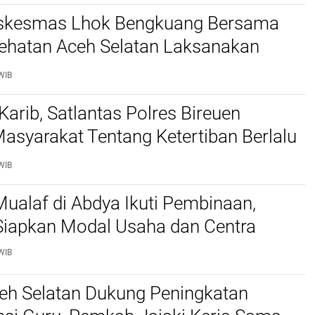
skesmas Lhok Bengkuang Bersama
ehatan Aceh Selatan Laksanakan
aan Kesehatan PROLANIS Diabetes
WIB
an Hipertensi
Karib, Satlantas Polres Bireuen
asyarakat Tentang Ketertiban Berlalu
WIB
ualaf di Abdya Ikuti Pembinaan,
iapkan Modal Usaha dan Centra
WIB
ceh Selatan Dukung Peningkatan