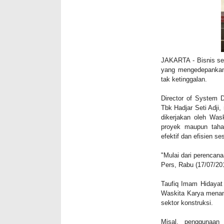
JAKARTA
- Bisnis se
yang mengedepankan 
tak ketinggalan.
Director of System
Tbk Hadjar Seti Adji,
dikerjakan oleh Was
proyek maupun tahap
efektif dan efisien s
"Mulai dari perencana
Pers, Rabu (17/07/20
Taufiq Imam Hidayat 
Waskita Karya menam
sektor konstruksi.
Misal, penggunaan