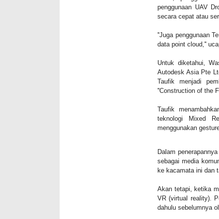
penggunaan UAV Dron
secara cepat atau ser
''Juga penggunaan Te
data point cloud,'' uc
Untuk diketahui, Wa
Autodesk Asia Pte Ltd
Taufik menjadi pemb
''Construction of the F
Taufik menambahkan
teknologi Mixed Re
menggunakan gesture 
Dalam penerapannya d
sebagai media komuni
ke kacamata ini dan 
Akan tetapi, ketika m
VR (virtual reality).
dahulu sebelumnya o