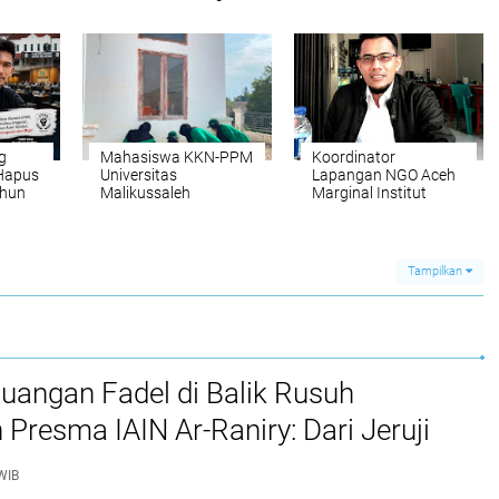
si
Pertama untuk
Menjelang Peringatan
am
Korban Kecelakaan
Hari Damai Aceh ke-
21
g
Mahasiswa KKN-PPM
Koordinator
Hapus
Universitas
Lapangan NGO Aceh
ahun
Malikussaleh
Marginal Institut
lihkan
Kelompok 30
Bireuen Imbau
dan
Laksanakan Gotong
Masyarakat
BK
Royong di Halaman
Waspadai Potensi
Kantor Geuchik
Cuaca Ekstrem di
Tampilkan
Gampong Seuneubok
Aceh
Drien
juangan Fadel di Balik Rusuh
 Presma IAIN Ar-Raniry: Dari Jeruji
 hingga Putusan Bebas
WIB