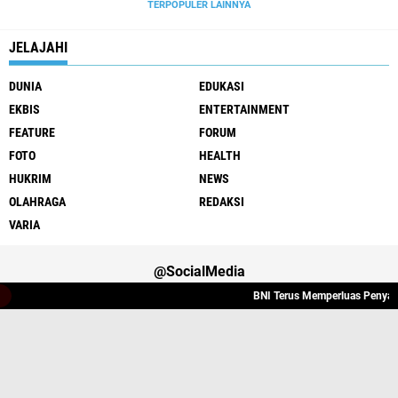
TERPOPULER LAINNYA
JELAJAHI
DUNIA
EDUKASI
EKBIS
ENTERTAINMENT
FEATURE
FORUM
FOTO
HEALTH
HUKRIM
NEWS
OLAHRAGA
REDAKSI
VARIA
@SocialMedia
BNI Terus Memperluas Penyalura
Varia
Hukrim
Politik
Redaksi
Indeks
Copyright ©
2026 Lintas Atjeh