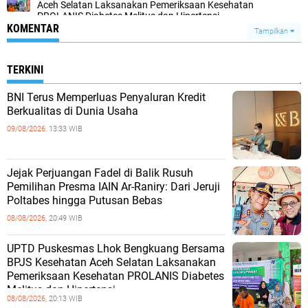
Aceh Selatan Laksanakan Pemeriksaan Kesehatan
PROLANIS Diabetes Melitus dan Hipertensi
KOMENTAR
Tampilkan
TERKINI
BNI Terus Memperluas Penyaluran Kredit
Berkualitas di Dunia Usaha
09/08/2026,
13:33 WIB
Jejak Perjuangan Fadel di Balik Rusuh
Pemilihan Presma IAIN Ar-Raniry: Dari Jeruji
Poltabes hingga Putusan Bebas
08/08/2026,
20:49 WIB
UPTD Puskesmas Lhok Bengkuang Bersama
BPJS Kesehatan Aceh Selatan Laksanakan
Pemeriksaan Kesehatan PROLANIS Diabetes
Melitus dan Hipertensi
08/08/2026,
20:13 WIB