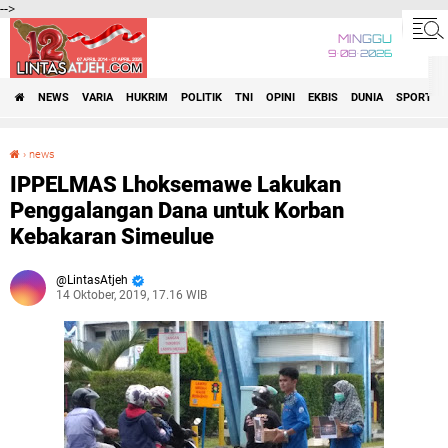
-->
MINGGU
9•08•2026
NEWS
VARIA
HUKRIM
POLITIK
TNI
OPINI
EKBIS
DUNIA
SPORT
›
news
IPPELMAS Lhoksemawe Lakukan Penggalangan Dana untuk Korban Kebakaran Simeulue
IPPELMAS Lhoksemawe Lakukan
Penggalangan Dana untuk Korban
Kebakaran Simeulue
LintasAtjeh
14 Oktober, 2019, 17.16 WIB