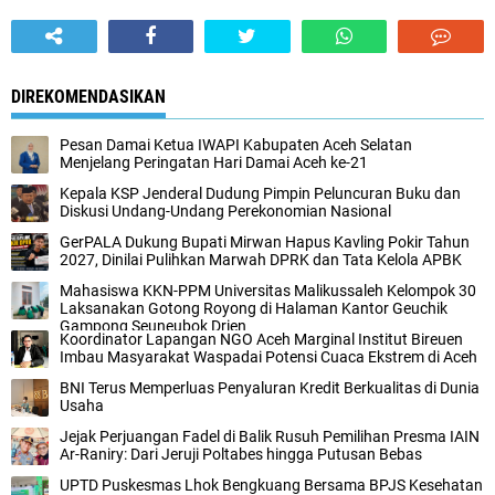
DIREKOMENDASIKAN
‎Pesan Damai Ketua IWAPI Kabupaten Aceh Selatan
Menjelang Peringatan Hari Damai Aceh ke-21
Kepala KSP Jenderal Dudung Pimpin Peluncuran Buku dan
Diskusi Undang-Undang Perekonomian Nasional
GerPALA Dukung Bupati Mirwan Hapus Kavling Pokir Tahun
2027, Dinilai Pulihkan Marwah DPRK dan Tata Kelola APBK
Mahasiswa KKN-PPM Universitas Malikussaleh Kelompok 30
Laksanakan Gotong Royong di Halaman Kantor Geuchik
Gampong Seuneubok Drien
Koordinator Lapangan NGO Aceh Marginal Institut Bireuen
Imbau Masyarakat Waspadai Potensi Cuaca Ekstrem di Aceh
BNI Terus Memperluas Penyaluran Kredit Berkualitas di Dunia
Usaha
Jejak Perjuangan Fadel di Balik Rusuh Pemilihan Presma IAIN
Ar-Raniry: Dari Jeruji Poltabes hingga Putusan Bebas
UPTD Puskesmas Lhok Bengkuang Bersama BPJS Kesehatan