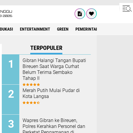
INGGU
8•2026
EDUKASI
ENTERTAINMENT
GREEN
PEMERINTAH ACEH
OLAHRAG
TERPOPULER
Gibran Halangi Tangan Bupati
Bireuen Saat Warga Curhat
Belum Terima Sembako
Tahap II
Merah Putih Mulai Pudar di
Kota Langsa
Wapres Gibran ke Bireuen,
Polres Kerahkan Personel dan
Perketat Pengamanan di