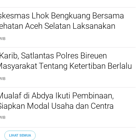
skesmas Lhok Bengkuang Bersama
ehatan Aceh Selatan Laksanakan
aan Kesehatan PROLANIS Diabetes
WIB
an Hipertensi
Karib, Satlantas Polres Bireuen
asyarakat Tentang Ketertiban Berlalu
WIB
ualaf di Abdya Ikuti Pembinaan,
iapkan Modal Usaha dan Centra
WIB
LIHAT SEMUA