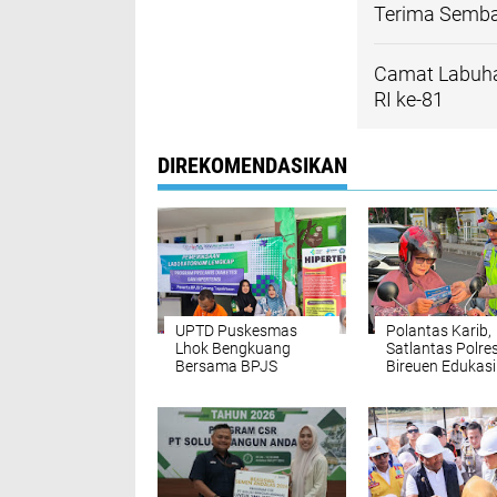
Terima Semba
Camat Labuha
RI ke-81
DIREKOMENDASIKAN
UPTD Puskesmas
Polantas Karib,
Lhok Bengkuang
Satlantas Polre
Bersama BPJS
Bireuen Edukasi
Kesehatan Aceh
Masyarakat Te
Selatan Laksanakan
Ketertiban Berla
Pemeriksaan
Lintas
Kesehatan PROLANIS
Diabetes Melitus dan
Hipertensi