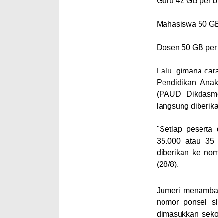
Guru 42 GB per b
Mahasiswa 50 GB
Dosen 50 GB per
Lalu, gimana cara
Pendidikan Anak
(PAUD Dikdasmen
langsung diberika
"Setiap peserta
35.000 atau 35
diberikan ke no
(28/8).
Jumeri menambah
nomor ponsel s
dimasukkan sekol