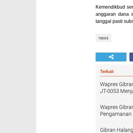
Kemendikbud send
anggaran dana se
tanggal pasti subs
news
Terkait
Wapres Gibra
JT-0053 Men
Wapres Gibran
Pengamanan d
Gibran Halang