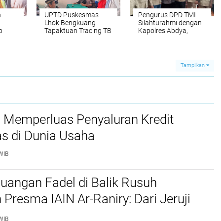
n
UPTD Puskesmas
Pengurus DPD TMI
Lhok Bengkuang
Silahturahmi dengan
b
Tapaktuan ‎Tracing TB
Kapolres Abdya,
a Riil
Terintegrasi 200
Kolaborasi
tuan
Warga di Dua Desa
Ketahanan Pangan
Melalui Cek
Kesehatan Gratis
Tampilkan
s Memperluas Penyaluran Kredit
as di Dunia Usaha
WIB
juangan Fadel di Balik Rusuh
 Presma IAIN Ar-Raniry: Dari Jeruji
 hingga Putusan Bebas
WIB