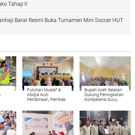
ko Tahap II
nhaji Barat Resmi Buka Turnamen Mini Soccer HUT
Puluhan Mualaf di
Bupati Aceh Selatan
s
Abdya Ikuti
Dukung Peningkatan
Pembinaan, Pemkab
Kompetensi Guru,
ntang
Siapkan Modal Usaha
Pemkab Jajaki Kerja
lu
dan Centra
Sama dengan
Pascasarjana USK