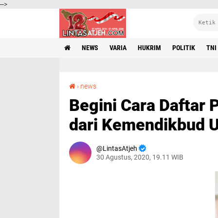
-->
NEWS
VARIA
HUKRIM
POLITIK
TNI
Begini Cara Daftar Paket Internet 35 GB Gratis dari Kemendikbud Untuk Siswa
›
news
Begini Cara Daftar 
dari Kemendikbud 
LintasAtjeh
30 Agustus, 2020, 19.11 WIB