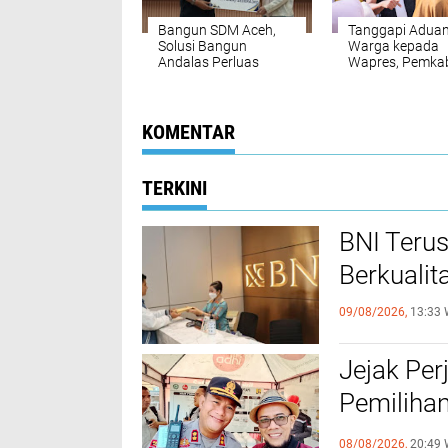
‎Bangun SDM Aceh,
Tanggapi Adua
Solusi Bangun
Warga kepada
Andalas Perluas
Wapres, Pemka
Akses Pendidikan
Bireuen Buka Dat
bagi 5.500 Pelajar ‎
Penyaluran Ban
Banjir
KOMENTAR
TERKINI
BNI Teru
Berkualit
09/08/2026,
13:33 
Jejak Per
Pemilihan
Poltabes
08/08/2026,
20:49 