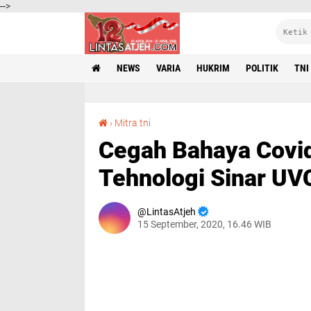
-->
NEWS
VARIA
HUKRIM
POLITIK
TNI
Cegah Bahaya Covid-19, Seskoad Gunakan Tehnologi Sinar UVC
›
Mitra tni
Cegah Bahaya Covi
Tehnologi Sinar UV
LintasAtjeh
15 September, 2020, 16.46 WIB