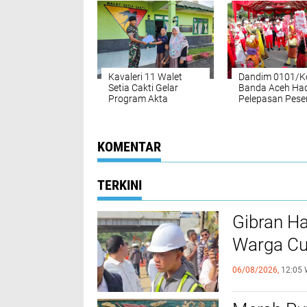
Kavaleri 11 Walet
Dandim 0101/K
Setia Cakti Gelar
Banda Aceh Had
Program Akta
Pelepasan Pese
Kelahiran Gratis
Pawai Budaya 
ke-79 RI
KOMENTAR
TERKINI
Gibran Ha
Warga Cu
06/08/2026,
12:05 