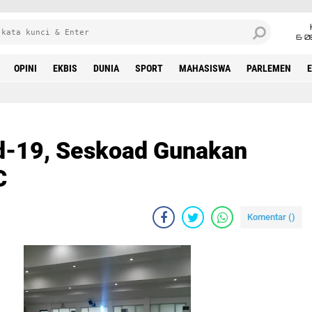
6•0
OPINI
EKBIS
DUNIA
SPORT
MAHASISWA
PARLEMEN
d-19, Seskoad Gunakan
C
Komentar (
)