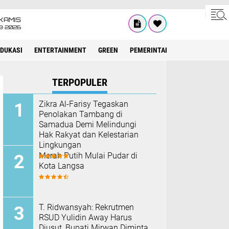
KAMIS
8•2026
EDUKASI
ENTERTAINMENT
GREEN
PEMERINTAH ACEH
OLAHRAG
TERPOPULER
Zikra Al-Farisy Tegaskan
Penolakan Tambang di
Samadua Demi Melindungi
Hak Rakyat dan Kelestarian
Lingkungan
Merah Putih Mulai Pudar di
Kota Langsa
T. Ridwansyah: Rekrutmen
RSUD Yulidin Away Harus
Diusut, Bupati Mirwan Diminta