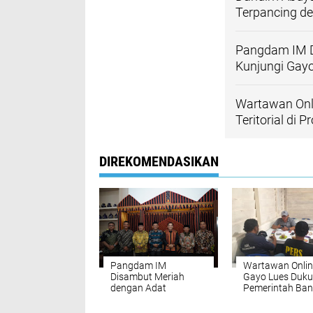
Terpancing de
Pangdam IM D
Kunjungi Gay
Wartawan Onl
Teritorial di P
DIREKOMENDASIKAN
Pangdam IM
Wartawan Onlin
Disambut Meriah
Gayo Lues Duk
dengan Adat
Pemerintah Ba
Peusejuk, Saat
Batalyon Teritori
Kunjungi Gayo Lues
Provinsi Aceh