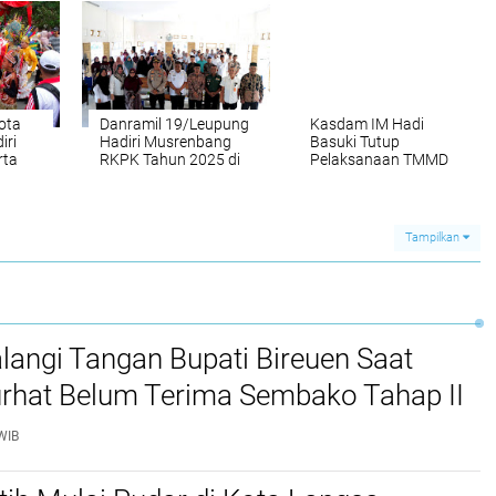
ota
Danramil 19/Leupung
Kasdam IM Hadi
iri
Hadiri Musrenbang
Basuki Tutup
rta
RKPK Tahun 2025 di
Pelaksanaan TMMD
HUT
Kantor Camat
Kodim Abdya ke-119
Leupung
Tampilkan
langi Tangan Bupati Bireuen Saat
rhat Belum Terima Sembako Tahap II
WIB