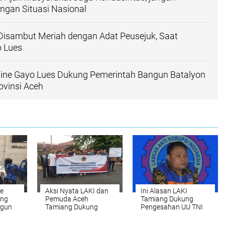
ngan Situasi Nasional
isambut Meriah dengan Adat Peusejuk, Saat
o Lues
ine Gayo Lues Dukung Pemerintah Bangun Batalyon
rovinsi Aceh
e
Aksi Nyata LAKI dan
Ini Alasan LAKI
ung
Pemuda Aceh
Tamiang Dukung
ngun
Tamiang Dukung
Pengesahan UU TNI
al di
Pengesahan UU TNI