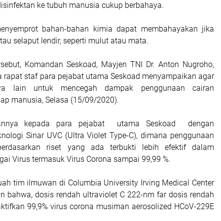
sinfektan ke tubuh manusia cukup berbahaya.
enyemprot bahan-bahan kimia dapat membahayakan jika
au selaput lendir, seperti mulut atau mata.
ersebut, Komandan Seskoad, Mayjen TNI Dr. Anton Nugroho,
 rapat staf para pejabat utama Seskoad menyampaikan agar
ya lain untuk mencegah dampak penggunaan cairan
dap manusia, Selasa (15/09/2020).
annya kepada para pejabat utama Seskoad dengan
ologi Sinar UVC (Ultra Violet Type-C), dimana penggunaan
erdasarkan riset yang ada terbukti lebih efektif dalam
i Virus termasuk Virus Corona sampai 99,99 %.
uah tim ilmuwan di Columbia University Irving Medical Center
n bahwa, dosis rendah ultraviolet C 222-nm far dosis rendah
ktifkan 99,9% virus corona musiman aerosolized HCoV-229E