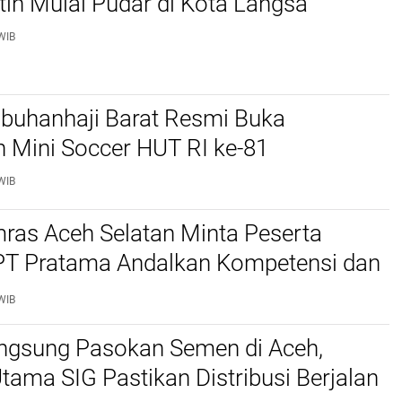
ih Mulai Pudar di Kota Langsa
WIB
buhanhaji Barat Resmi Buka
 Mini Soccer HUT RI ke-81
WIB
ras Aceh Selatan Minta Peserta
JPT Pratama Andalkan Kompetensi dan
s, Bukan Kedekatan
WIB
angsung Pasokan Semen di Aceh,
 Utama SIG Pastikan Distribusi Berjalan