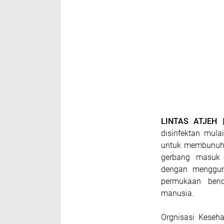
LINTAS ATJEH 
disinfektan mul
untuk membunuh v
gerbang masuk k
dengan menggun
permukaan ben
manusia.
Orgnisasi Keseh