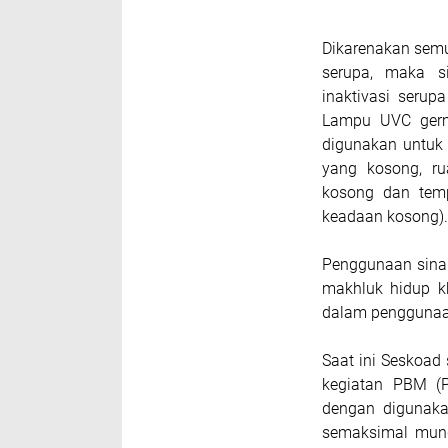
Dikarenakan semu
serupa, maka s
inaktivasi seru
Lampu UVC germ
digunakan untuk 
yang kosong, r
kosong dan tem
keadaan kosong).
Penggunaan sinar
makhluk hidup k
dalam penggunaa
Saat ini Seskoad
kegiatan PBM (P
dengan digunaka
semaksimal mungk