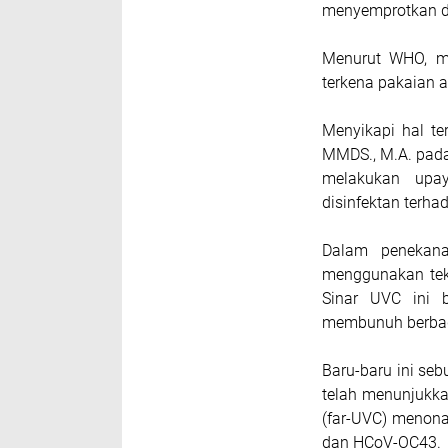
menyemprotkan di
Menurut WHO, m
terkena pakaian at
Menyikapi hal t
MMDS., M.A. pada
melakukan upa
disinfektan terha
Dalam penekan
menggunakan tekn
Sinar UVC ini b
membunuh berbaga
Baru-baru ini seb
telah menunjukka
(far-UVC) menona
dan HCoV-OC43.