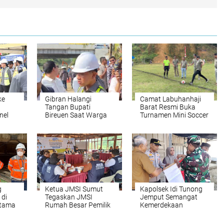
ke
Gibran Halangi
Camat Labuhanhaji
Tangan Bupati
Barat Resmi Buka
nel
Bireuen Saat Warga
Turnamen Mini Soccer
Curhat Belum Terima
HUT RI ke-81
Sembako Tahap II
g
Ketua JMSI Sumut
Kapolsek Idi Tunong
di
Tegaskan JMSI
Jemput Semangat
Utama
Rumah Besar Pemilik
Kemerdekaan
Media, Bukan
lan
Organisasi Profesi