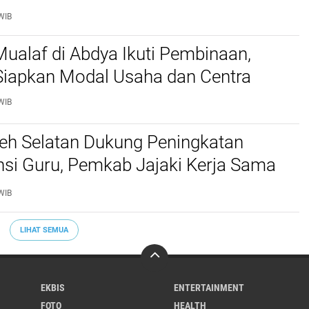
WIB
ualaf di Abdya Ikuti Pembinaan,
iapkan Modal Usaha dan Centra
WIB
ceh Selatan Dukung Peningkatan
si Guru, Pemkab Jajaki Kerja Sama
ascasarjana USK
WIB
LIHAT SEMUA
EKBIS
ENTERTAINMENT
FOTO
HEALTH