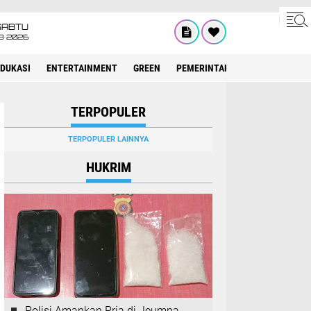
SABTU
8•2026
EDUKASI
ENTERTAINMENT
GREEN
PEMERINTAH ACEH
OLAHRAG
TERPOPULER
TERPOPULER LAINNYA
HUKRIM
Polisi Amankan Pria di Jeumpa,