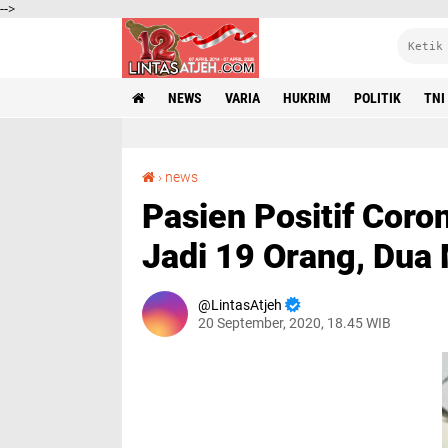
-->
NEWS
VARIA
HUKRIM
POLITIK
TNI
Pasien Positif Corona di Tamiang Bertambah Jadi 19 Orang, Dua Meninggal Dunia
›
news
Pasien Positif Cor
Jadi 19 Orang, Dua
LintasAtjeh
20 September, 2020, 18.45 WIB