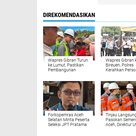
DIREKOMENDASIKAN
Wapres Gibran Turun
Wapres Gibran 
ke Lumut, Pastikan
Bireuen, Polres
Pembangunan
Kerahkan Perso
Jembatan JT-0053
dan Perketat
Menjawab Kebutuhan
Pengamanan di
Warga
Sejumlah Titik
Forkopemras Aceh
‎Tinjau Langsun
Selatan Minta Peserta
Pasokan Semen 
Seleksi JPT Pratama
Aceh, ‎Direktur 
Andalkan Kompetensi
SIG Pastikan
dan Integritas, Bukan
Distribusi Berja