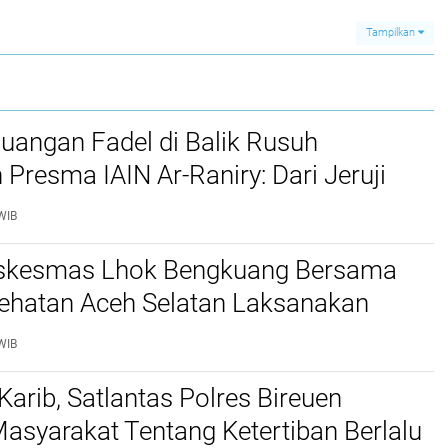
Wartawan
Tampilkan
juangan Fadel di Balik Rusuh
 Presma IAIN Ar-Raniry: Dari Jeruji
 hingga Putusan Bebas
WIB
skesmas Lhok Bengkuang Bersama
ehatan Aceh Selatan Laksanakan
aan Kesehatan PROLANIS Diabetes
WIB
an Hipertensi
Karib, Satlantas Polres Bireuen
asyarakat Tentang Ketertiban Berlalu