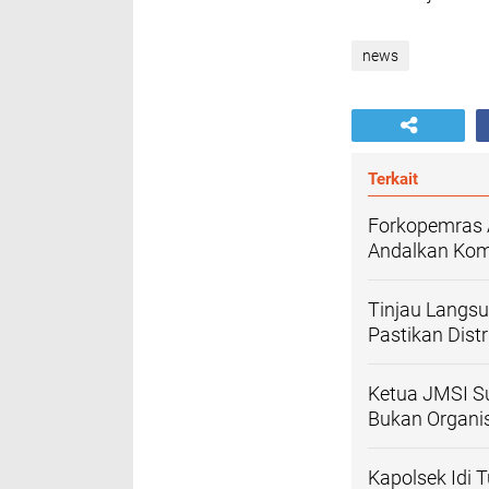
news
Terkait
Forkopemras A
Andalkan Komp
‎Tinjau Langs
Pastikan Distr
Ketua JMSI S
Bukan Organi
Kapolsek Idi