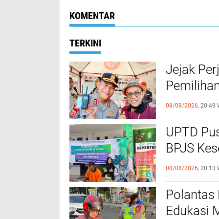
Kedekatan
Normal ‎
KOMENTAR
TERKINI
Jejak Per
Pemilihan
Poltabes
08/08/2026,
20:49 
UPTD Pu
BPJS Kes
Pemeriks
08/08/2026,
20:13 
Melitus d
Polantas 
Edukasi M