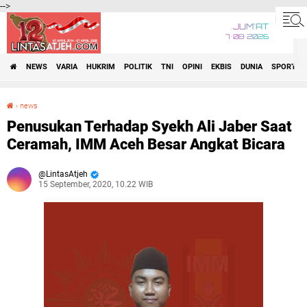
-->
JUM'AT
7•08•2026
NEWS
VARIA
HUKRIM
POLITIK
TNI
OPINI
EKBIS
DUNIA
SPORT
›
news
Penusukan Terhadap Syekh Ali Jaber Saat Ceramah, IMM Aceh Besar Angkat Bicara
Penusukan Terhadap Syekh Ali Jaber Saat
Ceramah, IMM Aceh Besar Angkat Bicara
LintasAtjeh
15 September, 2020, 10.22 WIB