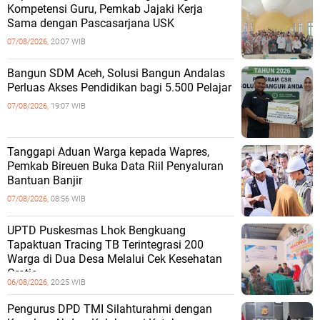
Kompetensi Guru, Pemkab Jajaki Kerja
Sama dengan Pascasarjana USK
07/08/2026,
20:07 WIB
‎Bangun SDM Aceh, Solusi Bangun Andalas
Perluas Akses Pendidikan bagi 5.500 Pelajar ‎
07/08/2026,
19:07 WIB
Tanggapi Aduan Warga kepada Wapres,
Pemkab Bireuen Buka Data Riil Penyaluran
Bantuan Banjir
07/08/2026,
08:56 WIB
UPTD Puskesmas Lhok Bengkuang
Tapaktuan ‎Tracing TB Terintegrasi 200
Warga di Dua Desa Melalui Cek Kesehatan
Gratis
06/08/2026,
20:25 WIB
Pengurus DPD TMI Silahturahmi dengan