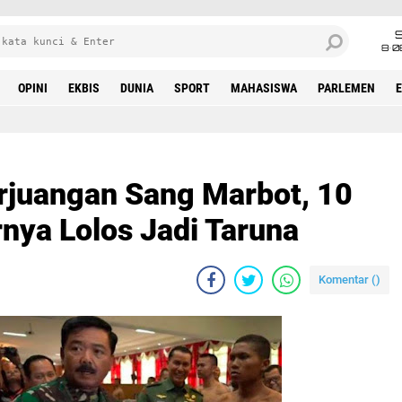
8•0
OPINI
EKBIS
DUNIA
SPORT
MAHASISWA
PARLEMEN
erjuangan Sang Marbot, 10
rnya Lolos Jadi Taruna
Komentar (
)