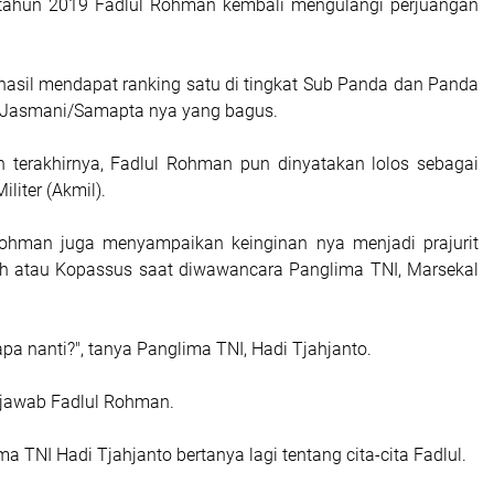
tahun 2019 Fadlul Rohman kembali mengulangi perjuangan
erhasil mendapat ranking satu di tingkat Sub Panda dan Panda
i Jasmani/Samapta nya yang bagus.
 terakhirnya, Fadlul Rohman pun dinyatakan lolos sebagai
liter (Akmil).
ohman juga menyampaikan keinginan nya menjadi prajurit
ah atau Kopassus saat diwawancara Panglima TNI, Marsekal
apa nanti?", tanya Panglima TNI, Hadi Tjahjanto.
, jawab Fadlul Rohman.
 TNI Hadi Tjahjanto bertanya lagi tentang cita-cita Fadlul.