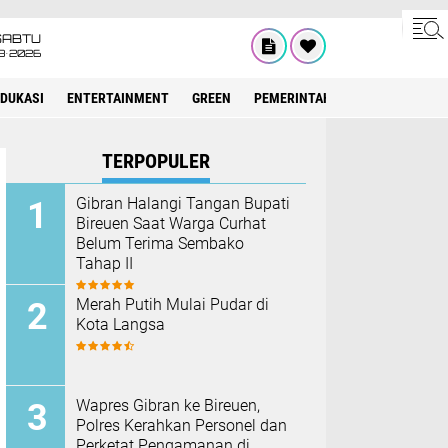
SABTU
8•2026
EDUKASI
ENTERTAINMENT
GREEN
PEMERINTAH ACEH
OLAHRAG
TERPOPULER
Gibran Halangi Tangan Bupati
Bireuen Saat Warga Curhat
Belum Terima Sembako
Tahap II
Merah Putih Mulai Pudar di
Kota Langsa
Wapres Gibran ke Bireuen,
Polres Kerahkan Personel dan
Perketat Pengamanan di