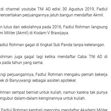
di channel youtube TNI AD edisi 30 Agustus 2019, Fadlul
nceritakan perjuangannya jatuh bangun mendaftar Akmil.
an lulus dari sekolahnya pada 2016, Fadlul Rohman langsung
 Militer (Akmil) di Kodam V Brawijaya.
Fadlul Rohman gagal di tingkat Sub Panda tanpa keterangan.
ohman juga gagal lagi ketika mendaftar Caba TNI AD di
a pada tahun yang sama.
ngi perjuangannya, Fadlul Rohman mengaku pernah bekerja
tek di Banyuwangi sebagai asisten apoteker.
hman sempat berniat untuk kuliah, namun karena tak punya
mengubur dalam-dalam keinginannya untuk kuliah.
 Fadlul Rohman kembali mencoba mendaftar Akademi Militer