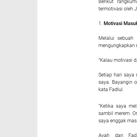
Berikut rangku
termotivasi oleh 
1.
Motivasi Masuk
Melalui sebuah
mengungkapkan mo
"Kalau motivasi d
Setiap hari say
saya. Bayangin o
kata Fadlul.
"Ketika saya mel
sambil merem. Ora
saya enggak masuk
Ayah dari Fad