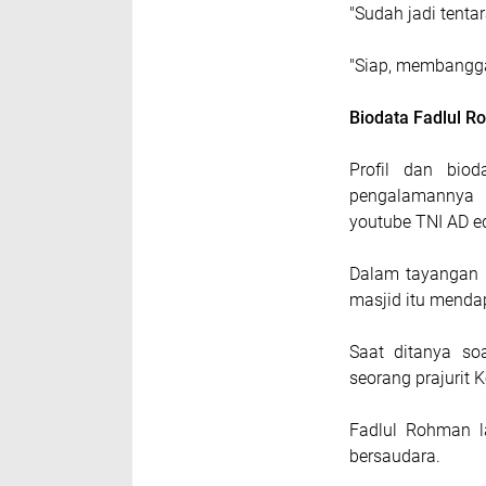
"Sudah jadi tenta
"Siap, membangga
Biodata Fadlul 
Profil dan bio
pengalamannya 
youtube TNI AD ed
Dalam tayangan 
masjid itu mendap
Saat ditanya soa
seorang prajurit 
Fadlul Rohman l
bersaudara.