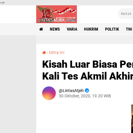
-->
NEWS
VARIA
HUKRIM
POLITIK
TNI
Kisah Luar Biasa Perjuangan Sang Marbot, 10 Kali Tes Akmil Akhirnya Lolos Jadi Taruna
›
Mitra tni
Kisah Luar Biasa P
Kali Tes Akmil Akhi
LintasAtjeh
30 Oktober, 2020, 19.20 WIB