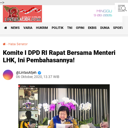
-->
MINGGU
9•08•2026
NEWS
VARIA
HUKRIM
POLITIK
TNI
OPINI
EKBIS
DUNIA
SPORT
›
Haba Senator
Komite I DPD RI Rapat Bersama Menteri LHK, Ini Pembahasannya!
Komite I DPD RI Rapat Bersama Menteri
LHK, Ini Pembahasannya!
LintasAtjeh
06 Oktober, 2020, 13.37 WIB