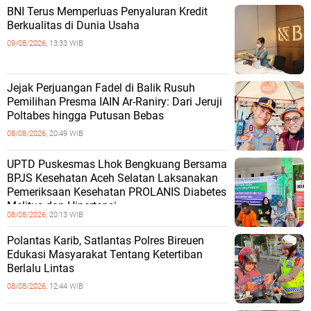
BNI Terus Memperluas Penyaluran Kredit
Berkualitas di Dunia Usaha
09/08/2026,
13:33 WIB
Jejak Perjuangan Fadel di Balik Rusuh
Pemilihan Presma IAIN Ar-Raniry: Dari Jeruji
Poltabes hingga Putusan Bebas
08/08/2026,
20:49 WIB
UPTD Puskesmas Lhok Bengkuang Bersama
BPJS Kesehatan Aceh Selatan Laksanakan
Pemeriksaan Kesehatan PROLANIS Diabetes
Melitus dan Hipertensi
08/08/2026,
20:13 WIB
Polantas Karib, Satlantas Polres Bireuen
Edukasi Masyarakat Tentang Ketertiban
Berlalu Lintas
08/08/2026,
12:44 WIB