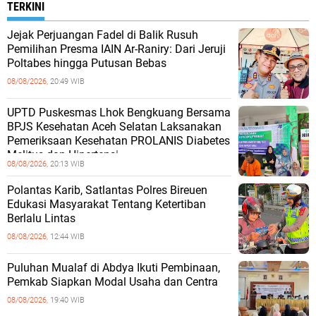
TERKINI
Jejak Perjuangan Fadel di Balik Rusuh
Pemilihan Presma IAIN Ar-Raniry: Dari Jeruji
Poltabes hingga Putusan Bebas
08/08/2026,
20:49 WIB
UPTD Puskesmas Lhok Bengkuang Bersama
BPJS Kesehatan Aceh Selatan Laksanakan
Pemeriksaan Kesehatan PROLANIS Diabetes
Melitus dan Hipertensi
08/08/2026,
20:13 WIB
Polantas Karib, Satlantas Polres Bireuen
Edukasi Masyarakat Tentang Ketertiban
Berlalu Lintas
08/08/2026,
12:44 WIB
Puluhan Mualaf di Abdya Ikuti Pembinaan,
Pemkab Siapkan Modal Usaha dan Centra
08/08/2026,
19:40 WIB