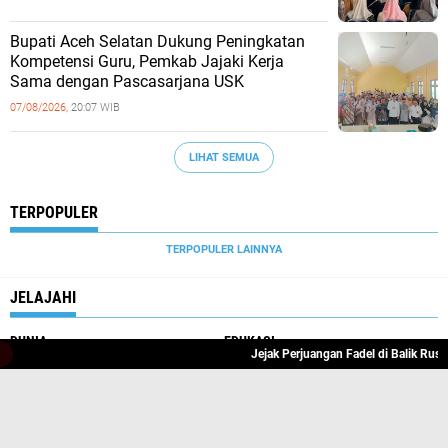
Bupati Aceh Selatan Dukung Peningkatan
Kompetensi Guru, Pemkab Jajaki Kerja
Sama dengan Pascasarjana USK
07/08/2026,
20:07 WIB
LIHAT SEMUA
TERPOPULER
TERPOPULER LAINNYA
JELAJAHI
DUNIA
EDUKASI
Jejak Perjuangan Fadel di Balik Rusuh
EKBIS
ENTERTAINMENT
FEATURE
FORUM
FOTO
HEALTH
HUKRIM
NEWS