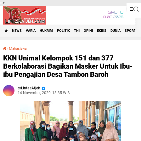
-->
SABTU
8•08•2026
NEWS
VARIA
HUKRIM
POLITIK
TNI
OPINI
EKBIS
DUNIA
SPORT
›
Mahasiswa
KKN Unimal Kelompok 151 dan 377 Berkolaborasi Bagikan Masker Untuk Ibu-ibu Pengajian Desa Tambon Baroh
KKN Unimal Kelompok 151 dan 377
Berkolaborasi Bagikan Masker Untuk Ibu-
ibu Pengajian Desa Tambon Baroh
LintasAtjeh
14 November, 2020, 13.35 WIB