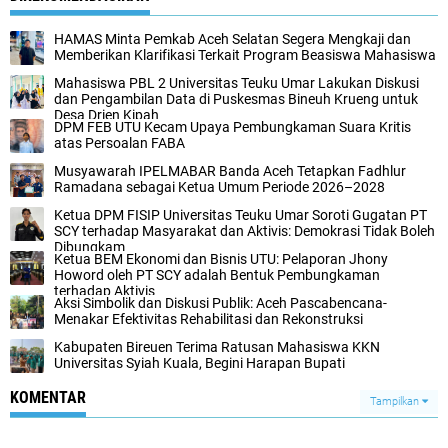
HAMAS Minta Pemkab Aceh Selatan Segera Mengkaji dan
Memberikan Klarifikasi Terkait Program Beasiswa Mahasiswa
Mahasiswa PBL 2 Universitas Teuku Umar Lakukan Diskusi
dan Pengambilan Data di Puskesmas Bineuh Krueng untuk
Desa Drien Kipah
DPM FEB UTU Kecam Upaya Pembungkaman Suara Kritis
atas Persoalan FABA
Musyawarah IPELMABAR Banda Aceh Tetapkan Fadhlur
Ramadana sebagai Ketua Umum Periode 2026–2028
Ketua DPM FISIP Universitas Teuku Umar Soroti Gugatan PT
SCY terhadap Masyarakat dan Aktivis: Demokrasi Tidak Boleh
Dibungkam
Ketua BEM Ekonomi dan Bisnis UTU: Pelaporan Jhony
Howord oleh PT SCY adalah Bentuk Pembungkaman
terhadap Aktivis
Aksi Simbolik dan Diskusi Publik: Aceh Pascabencana-
Menakar Efektivitas Rehabilitasi dan Rekonstruksi
Kabupaten Bireuen Terima Ratusan Mahasiswa KKN
Universitas Syiah Kuala, Begini Harapan Bupati
KOMENTAR
Tampilkan