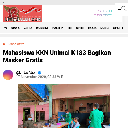
-->
SABTU
8•08•2026
NEWS
VARIA
HUKRIM
POLITIK
TNI
OPINI
EKBIS
DUNIA
SPORT
›
Mahasiswa
Mahasiswa KKN Unimal K183 Bagikan Masker Gratis
Mahasiswa KKN Unimal K183 Bagikan
Masker Gratis
LintasAtjeh
17 November, 2020, 08.33 WIB