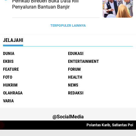
Pemkab Bireuen Buka Data Riil
Penyaluran Bantuan Banjir
TERPOPULER LAINNYA
JELAJAHI
DUNIA
EDUKASI
EKBIS
ENTERTAINMENT
FEATURE
FORUM
FOTO
HEALTH
HUKRIM
NEWS
OLAHRAGA
REDAKSI
VARIA
@SocialMedia
Polantas Karib, Satlantas Polres