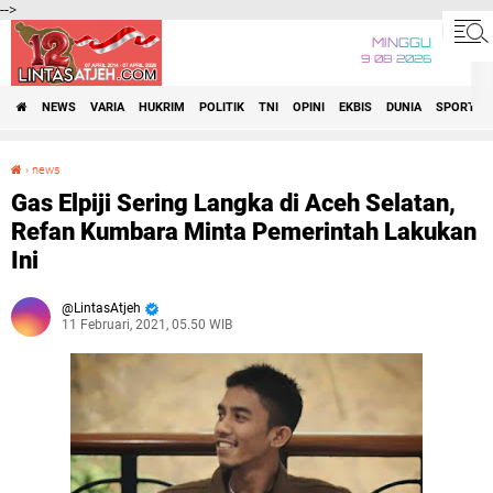
-->
MINGGU
9•08•2026
NEWS
VARIA
HUKRIM
POLITIK
TNI
OPINI
EKBIS
DUNIA
SPORT
›
news
Gas Elpiji Sering Langka di Aceh Selatan, Refan Kumbara Minta Pemerintah Lakukan Ini
Gas Elpiji Sering Langka di Aceh Selatan,
Refan Kumbara Minta Pemerintah Lakukan
Ini
LintasAtjeh
11 Februari, 2021, 05.50 WIB