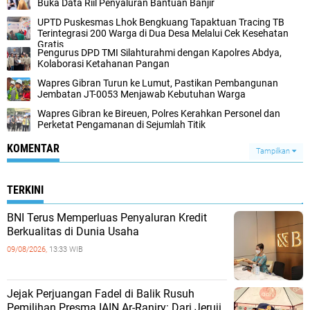
Buka Data Riil Penyaluran Bantuan Banjir
UPTD Puskesmas Lhok Bengkuang Tapaktuan ‎Tracing TB
Terintegrasi 200 Warga di Dua Desa Melalui Cek Kesehatan
Gratis
Pengurus DPD TMI Silahturahmi dengan Kapolres Abdya,
Kolaborasi Ketahanan Pangan
Wapres Gibran Turun ke Lumut, Pastikan Pembangunan
Jembatan JT-0053 Menjawab Kebutuhan Warga
Wapres Gibran ke Bireuen, Polres Kerahkan Personel dan
Perketat Pengamanan di Sejumlah Titik
KOMENTAR
Tampilkan
TERKINI
BNI Terus Memperluas Penyaluran Kredit
Berkualitas di Dunia Usaha
09/08/2026,
13:33 WIB
Jejak Perjuangan Fadel di Balik Rusuh
Pemilihan Presma IAIN Ar-Raniry: Dari Jeruji