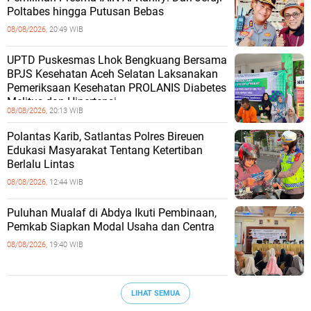
Poltabes hingga Putusan Bebas
08/08/2026,
20:49 WIB
UPTD Puskesmas Lhok Bengkuang Bersama
BPJS Kesehatan Aceh Selatan Laksanakan
Pemeriksaan Kesehatan PROLANIS Diabetes
Melitus dan Hipertensi
08/08/2026,
20:13 WIB
Polantas Karib, Satlantas Polres Bireuen
Edukasi Masyarakat Tentang Ketertiban
Berlalu Lintas
08/08/2026,
12:44 WIB
Puluhan Mualaf di Abdya Ikuti Pembinaan,
Pemkab Siapkan Modal Usaha dan Centra
08/08/2026,
19:40 WIB
LIHAT SEMUA