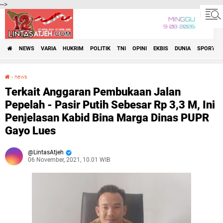
-->
MINGGU
9•08•2026
NEWS
VARIA
HUKRIM
POLITIK
TNI
OPINI
EKBIS
DUNIA
SPORT
›
news
Terkait Anggaran Pembukaan Jalan Pepelah - Pasir Putih Sebesar Rp 3,3 M, Ini Penjelasan Kabid Bina Marga Dinas PUPR Gayo Lues
Terkait Anggaran Pembukaan Jalan
Pepelah - Pasir Putih Sebesar Rp 3,3 M, Ini
Penjelasan Kabid Bina Marga Dinas PUPR
Gayo Lues
LintasAtjeh
06 November, 2021, 10.01 WIB