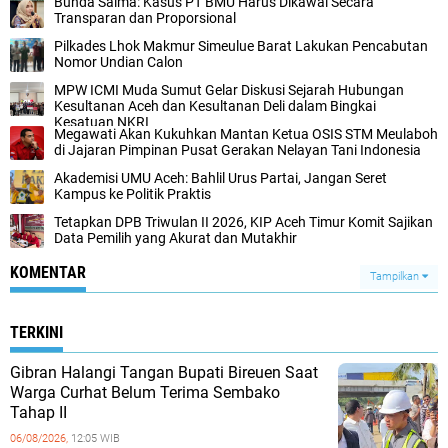
Bunda Salma: Kasus PT BMU Harus Dikawal Secara
Transparan dan Proporsional
Pilkades Lhok Makmur Simeulue Barat Lakukan Pencabutan
Nomor Undian Calon
MPW ICMI Muda Sumut Gelar Diskusi Sejarah Hubungan
Kesultanan Aceh dan Kesultanan Deli dalam Bingkai
Kesatuan NKRI
Megawati Akan Kukuhkan Mantan Ketua OSIS STM Meulaboh
di Jajaran Pimpinan Pusat Gerakan Nelayan Tani Indonesia
Akademisi UMU Aceh: Bahlil Urus Partai, Jangan Seret
Kampus ke Politik Praktis
Tetapkan DPB Triwulan II 2026, KIP Aceh Timur Komit Sajikan
Data Pemilih yang Akurat dan Mutakhir
KOMENTAR
Tampilkan
TERKINI
Gibran Halangi Tangan Bupati Bireuen Saat
Warga Curhat Belum Terima Sembako
Tahap II
06/08/2026,
12:05 WIB