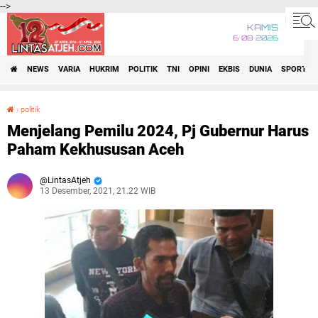
-->
KAMIS
6•08•2026
NEWS
VARIA
HUKRIM
POLITIK
TNI
OPINI
EKBIS
DUNIA
SPORT
›
politik
Menjelang Pemilu 2024, Pj Gubernur Harus Paham Kekhususan Aceh
Menjelang Pemilu 2024, Pj Gubernur Harus
Paham Kekhususan Aceh
LintasAtjeh
13 Desember, 2021, 21.22 WIB