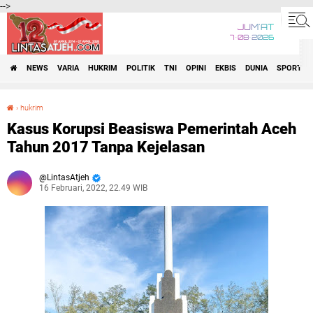
-->
JUM'AT
7•08•2026
NEWS
VARIA
HUKRIM
POLITIK
TNI
OPINI
EKBIS
DUNIA
SPORT
›
hukrim
Kasus Korupsi Beasiswa Pemerintah Aceh Tahun 2017 Tanpa Kejelasan
Kasus Korupsi Beasiswa Pemerintah Aceh
Tahun 2017 Tanpa Kejelasan
LintasAtjeh
16 Februari, 2022, 22.49 WIB