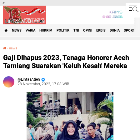
-->
KAMIS
6•08•2026
NEWS
VARIA
HUKRIM
POLITIK
TNI
OPINI
EKBIS
DUNIA
SPORT
›
news
Gaji Dihapus 2023, Tenaga Honorer Aceh Tamiang Suarakan 'Keluh Kesah' Mereka
Gaji Dihapus 2023, Tenaga Honorer Aceh
Tamiang Suarakan 'Keluh Kesah' Mereka
LintasAtjeh
28 November, 2022, 17.08 WIB