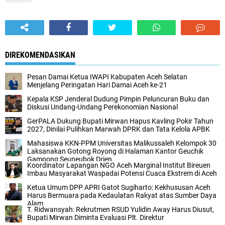
DIREKOMENDASIKAN
‎Pesan Damai Ketua IWAPI Kabupaten Aceh Selatan
Menjelang Peringatan Hari Damai Aceh ke-21
Kepala KSP Jenderal Dudung Pimpin Peluncuran Buku dan
Diskusi Undang-Undang Perekonomian Nasional
GerPALA Dukung Bupati Mirwan Hapus Kavling Pokir Tahun
2027, Dinilai Pulihkan Marwah DPRK dan Tata Kelola APBK
Mahasiswa KKN-PPM Universitas Malikussaleh Kelompok 30
Laksanakan Gotong Royong di Halaman Kantor Geuchik
Gampong Seuneubok Drien
Koordinator Lapangan NGO Aceh Marginal Institut Bireuen
Imbau Masyarakat Waspadai Potensi Cuaca Ekstrem di Aceh
Ketua Umum DPP APRI Gatot Sugiharto: Kekhususan Aceh
Harus Bermuara pada Kedaulatan Rakyat atas Sumber Daya
Alam
T. Ridwansyah: Rekrutmen RSUD Yulidin Away Harus Diusut,
Bupati Mirwan Diminta Evaluasi Plt. Direktur