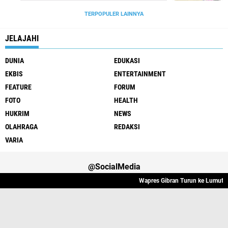
TERPOPULER LAINNYA
JELAJAHI
DUNIA
EDUKASI
EKBIS
ENTERTAINMENT
FEATURE
FORUM
FOTO
HEALTH
HUKRIM
NEWS
OLAHRAGA
REDAKSI
VARIA
@SocialMedia
Wapres Gibran Turun ke Lumut, P
Varia
Hukrim
Politik
Redaksi
Indeks