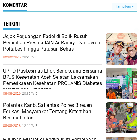
KOMENTAR
Tampilkan
TERKINI
Jejak Perjuangan Fadel di Balik Rusuh
Pemilihan Presma IAIN Ar-Raniry: Dari Jeruji
Poltabes hingga Putusan Bebas
08/08/2026,
20:49 WIB
UPTD Puskesmas Lhok Bengkuang Bersama
BPJS Kesehatan Aceh Selatan Laksanakan
Pemeriksaan Kesehatan PROLANIS Diabetes
Melitus dan Hipertensi
08/08/2026,
20:13 WIB
Polantas Karib, Satlantas Polres Bireuen
Edukasi Masyarakat Tentang Ketertiban
Berlalu Lintas
08/08/2026,
12:44 WIB
Puluhan Mualaf di Abdya Ikuti Pembinaan,