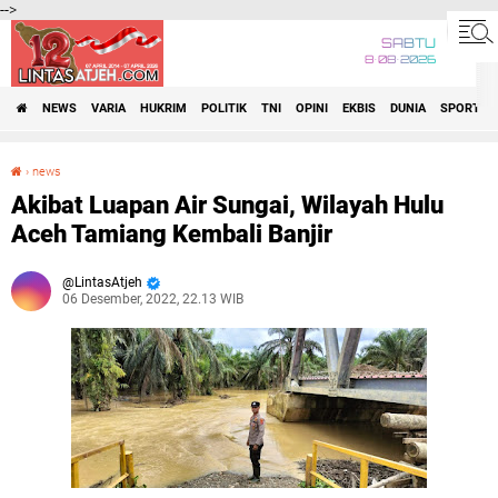
-->
SABTU
8•08•2026
NEWS
VARIA
HUKRIM
POLITIK
TNI
OPINI
EKBIS
DUNIA
SPORT
›
news
Akibat Luapan Air Sungai, Wilayah Hulu Aceh Tamiang Kembali Banjir
Akibat Luapan Air Sungai, Wilayah Hulu
Aceh Tamiang Kembali Banjir
LintasAtjeh
06 Desember, 2022, 22.13 WIB