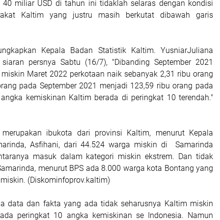
40 miliar USD di tahun ini tidaklah selaras dengan kondisi
akat Kaltim yang justru masih berkutat dibawah garis
ngkapkan Kepala Badan Statistik Kaltim. YusniarJuliana
siaran persnya Sabtu (16/7), "Dibanding September 2021
miskin Maret 2022 perkotaan naik sebanyak 2,31 ribu orang
 orang pada September 2021 menjadi 123,59 ribu orang pada
angka kemiskinan Kaltim berada di peringkat 10 terendah."
merupakan ibukota dari provinsi Kaltim, menurut Kepala
marinda, Asfihani, dari 44.524 warga miskin di Samarinda
ntaranya masuk dalam kategori miskin ekstrem. Dan tidak
Samarinda, menurut BPS ada 8.000 warga kota Bontang yang
 miskin. (Diskominfoprov.kaltim)
a data dan fakta yang ada tidak seharusnya Kaltim miskin
ada peringkat 10 angka kemiskinan se Indonesia. Namun