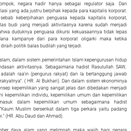
lompok, negara hadir hanya sebagai regulator saja. Dan
ulasi yang ada justru berpihak kepada para kapitalis korporat.
sebab keberpihakan penguasa kepada kapitalis korporat,
alas budi yang menjadi aktivitasnya karena sudah menjadi
hwa duduknya penguasa dikursi kekuasaannya tidak lepas
ana kampanye dari para korporat oligarki maka ketika
iraih politik balas budilah yang terjadi.
slam, dalam sistem pemerintahan Islam kepengurusan hidup
andasan aktivitasnya. Sebagaimana hadist Rasulullah SAW,
 adalah raa'in (pengurus rakyat) dan Ia bertanggung jawab
rakyatnya". ( HR. Al Bukhari). Dan dalam sistem ekonominya
onsep kepemilikan yang sangat jelas dan dibedakan menjadi
akni kepemilikan individu, kepemilikan umum dan kepemilikan
masuk dalam kepemilikan umum sebagaimana hadist
 "Kaum Muslim berserikat dalam tiga perkara yaitu padang
pi." (HR. Abu Daud dan Ahmad).
umber daya alam yang melimpah maka wajib bagi negara