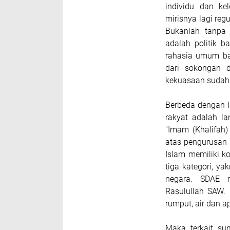
individu dan ke
mirisnya lagi reg
Bukanlah tanpa 
adalah politik b
rahasia umum ba
dari sokongan d
kekuasaan sudah d
Berbeda dengan I
rakyat adalah l
"Imam (Khalifah)
atas pengurusan 
Islam memiliki k
tiga kategori, y
negara. SDAE 
Rasulullah SAW.
rumput, air dan a
Maka terkait s