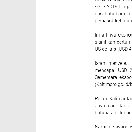
sejak 2019 hingg
gas, batu bara, 
pemasok kebutuha
Ini artinya ekon
signifikan pertu
US dollars (USD 40
Isran menyebut 
mencapai USD 2,
Sementara ekspo
(Kaltimpro.go.id/
Pulau Kalimanta
daya alam dan en
batubara di Indon
Namun sayangny