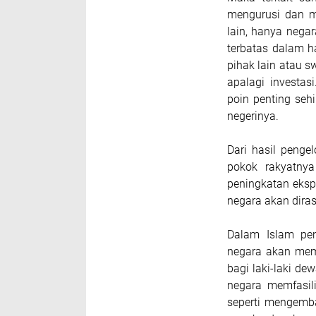
mengurusi dan 
lain, hanya nega
terbatas dalam 
pihak lain atau 
apalagi investa
poin penting seh
negerinya.
Dari hasil peng
pokok rakyatnya
peningkatan eksp
negara akan dira
Dalam Islam pen
negara akan mema
bagi laki-laki de
negara memfasili
seperti mengemba