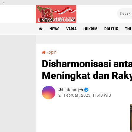
-->
NEWS
VARIA
HUKRIM
POLITIK
TNI
Disharmonisasi antara Pertumbuhan Ekonomi Meningkat dan Rakyat yang Melarat
›
opini
Disharmonisasi an
Meningkat dan Raky
LintasAtjeh
21 Februari, 2023, 11.43 WIB