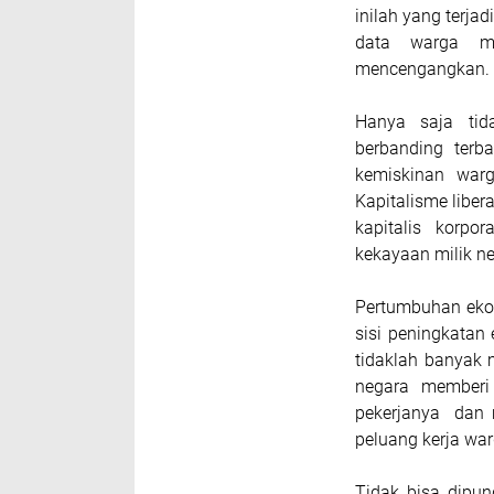
inilah yang terj
data warga mi
mencengangkan.
Hanya saja tida
berbanding ter
kemiskinan warg
Kapitalisme libe
kapitalis korpo
kekayaan milik ne
Pertumbuhan ekon
sisi peningkatan
tidaklah banyak m
negara memberi 
pekerjanya dan 
peluang kerja war
Tidak bisa dipu