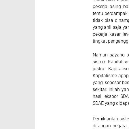
pekerja asing ba
tentu berdampak 
tidak bisa dinam
yang ahli saja y
pekerja kasar le
tingkat penganggu
Namun sayang pe
sistem Kapitalis
justru Kapital
Kapitalisme apap
yang sebesar-be
sekitar. Inilah y
hasil ekspor SD
SDAE yang didapa
Demikianlah sist
ditangan negara