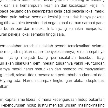
ik dari sisi kemampuan, keahlian dan kecakapan kerja. Ini
pada peluang dan kesempatan kerja bagi pekerja lokal meski
pikan pula bahwa semakin kesini justru tidak hanya pekerja
ang dibawa oleh investor dari negara asal namun sampai pada
vel buruh pun dari mereka. Inilah yang semakin menjadikan
ran pekerja lokal semakin tinggi saja.
rmasalahan tersebut tidaklah pernah terselesaikan selama
me menjadi rujukan dalam penyelesaiannya, kerena sejatinya
isme yang menjadi biang permasalahan tersebut. Bagi
un akan dilakukan demi meraih tujuannya yakni keuntungan
sarnya meski harus merugikan dan mendzolimi masyarakat
ang terjadi, rakyat tidak merasakan pertumbuhan ekonomi dari
AE yang ada. Namun dampak lingkungan akibat eksploitasi
tkan.
em Kapitalisme liberal, dimana kepengurusan hidup bukanlah
. Kepengurusan hidup justru menjadi urusan masing-masing