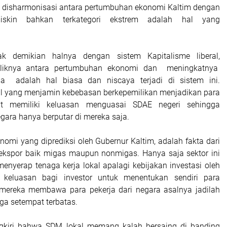
adi disharmonisasi antara pertumbuhan ekonomi Kaltim dengan
skin bahkan terkategori ekstrem adalah hal yang
k demikian halnya dengan sistem Kapitalisme liberal,
baliknya antara pertumbuhan ekonomi dan meningkatnya
a adalah hal biasa dan niscaya terjadi di sistem ini.
ral yang menjamin kebebasan berkepemilikan menjadikan para
rat memiliki keluasan menguasai SDAE negeri sehingga
gara hanya berputar di mereka saja.
omi yang diprediksi oleh Gubernur Kaltim, adalah fakta dari
 ekspor baik migas maupun nonmigas. Hanya saja sektor ini
enyerap tenaga kerja lokal apalagi kebijakan investasi oleh
keluasan bagi investor untuk menentukan sendiri para
mereka membawa para pekerja dari negara asalnya jadilah
ga setempat terbatas.
ngkiri bahwa SDM lokal memang kalah bersaing di banding