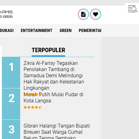
KAMIS
8•2026
EDUKASI
ENTERTAINMENT
GREEN
PEMERINTAH ACEH
OLAHRAG
TERPOPULER
Zikra Al-Farisy Tegaskan
Penolakan Tambang di
Samadua Demi Melindungi
Hak Rakyat dan Kelestarian
Lingkungan
Merah Putih Mulai Pudar di
Kota Langsa
Gibran Halangi Tangan Bupati
Bireuen Saat Warga Curhat
Belum Terima Sembako