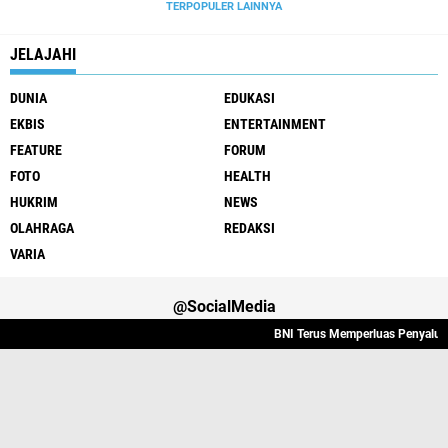
TERPOPULER LAINNYA
JELAJAHI
DUNIA
EDUKASI
EKBIS
ENTERTAINMENT
FEATURE
FORUM
FOTO
HEALTH
HUKRIM
NEWS
OLAHRAGA
REDAKSI
VARIA
@SocialMedia
BNI Terus Memperluas Penyaluran K
Varia
Hukrim
Politik
Redaksi
Indeks
Copyright ©
2026 Lintas Atjeh