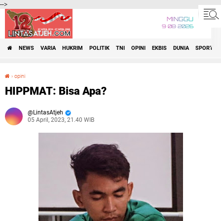
-->
MINGGU
9•08•2026
NEWS
VARIA
HUKRIM
POLITIK
TNI
OPINI
EKBIS
DUNIA
SPORT
›
opini
HIPPMAT: Bisa Apa?
HIPPMAT: Bisa Apa?
LintasAtjeh
05 April, 2023, 21.40 WIB