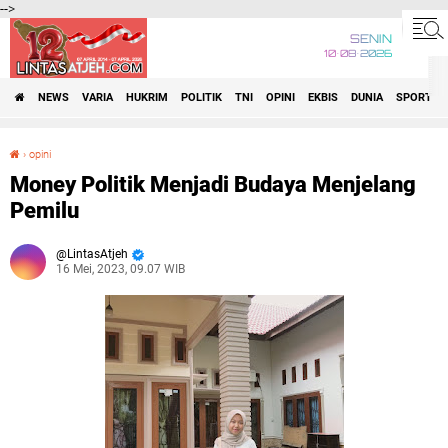
-->
SENIN
10•08•2026
NEWS
VARIA
HUKRIM
POLITIK
TNI
OPINI
EKBIS
DUNIA
SPORT
›
opini
Money Politik Menjadi Budaya Menjelang Pemilu
Money Politik Menjadi Budaya Menjelang
Pemilu
LintasAtjeh
16 Mei, 2023, 09.07 WIB