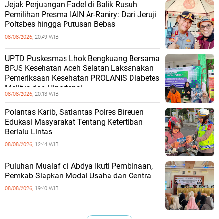
Jejak Perjuangan Fadel di Balik Rusuh
Pemilihan Presma IAIN Ar-Raniry: Dari Jeruji
Poltabes hingga Putusan Bebas
08/08/2026,
20:49 WIB
UPTD Puskesmas Lhok Bengkuang Bersama
BPJS Kesehatan Aceh Selatan Laksanakan
Pemeriksaan Kesehatan PROLANIS Diabetes
Melitus dan Hipertensi
08/08/2026,
20:13 WIB
Polantas Karib, Satlantas Polres Bireuen
Edukasi Masyarakat Tentang Ketertiban
Berlalu Lintas
08/08/2026,
12:44 WIB
Puluhan Mualaf di Abdya Ikuti Pembinaan,
Pemkab Siapkan Modal Usaha dan Centra
08/08/2026,
19:40 WIB