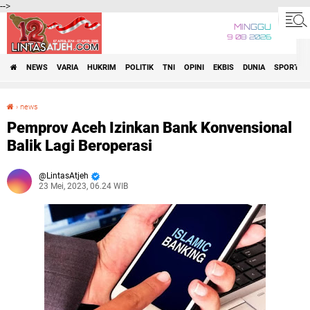
-->
MINGGU
9•08•2026
NEWS
VARIA
HUKRIM
POLITIK
TNI
OPINI
EKBIS
DUNIA
SPORT
›
news
Pemprov Aceh Izinkan Bank Konvensional Balik Lagi Beroperasi
Pemprov Aceh Izinkan Bank Konvensional
Balik Lagi Beroperasi
LintasAtjeh
23 Mei, 2023, 06.24 WIB