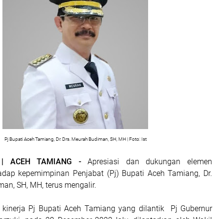
Pj Bupati Aceh Tamiang, Dr. Drs. Meurah Budiman, SH, MH | Foto: Ist
H | ACEH TAMIANG -
Apresiasi dan dukungan elemen
adap kepemimpinan Penjabat (Pj) Bupati Aceh Tamiang, Dr.
an, SH, MH, terus mengalir.
si kinerja Pj Bupati Aceh Tamiang yang dilantik Pj Gubernur