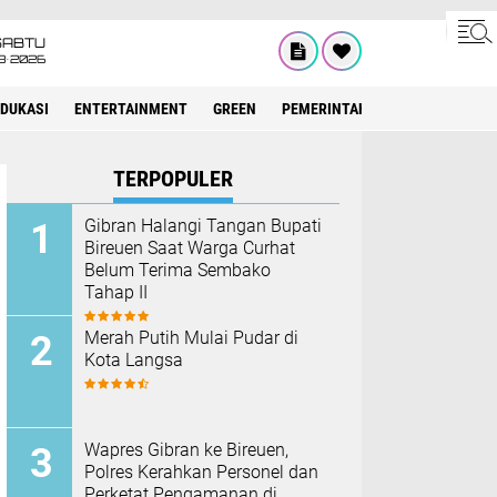
SABTU
8•2026
EDUKASI
ENTERTAINMENT
GREEN
PEMERINTAH ACEH
OLAHRAG
TERPOPULER
Gibran Halangi Tangan Bupati
Bireuen Saat Warga Curhat
Belum Terima Sembako
Tahap II
Merah Putih Mulai Pudar di
Kota Langsa
Wapres Gibran ke Bireuen,
Polres Kerahkan Personel dan
Perketat Pengamanan di