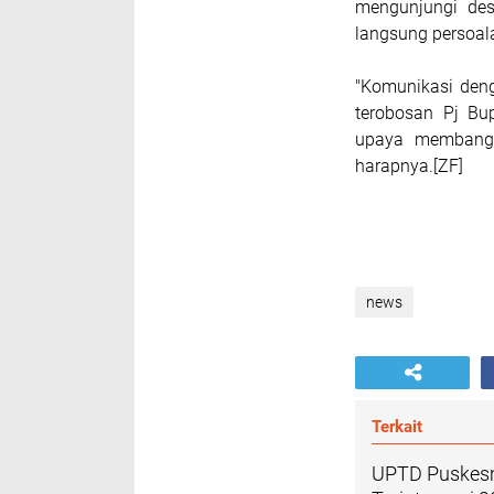
mengunjungi des
langsung persoal
"Komunikasi den
terobosan Pj Bu
upaya membangu
harapnya.[ZF]
news
Terkait
UPTD Puskesm