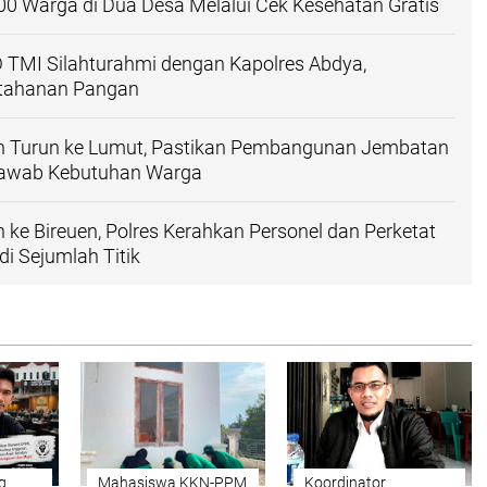
200 Warga di Dua Desa Melalui Cek Kesehatan Gratis
 TMI Silahturahmi dengan Kapolres Abdya,
etahanan Pangan
n Turun ke Lumut, Pastikan Pembangunan Jembatan
jawab Kebutuhan Warga
 ke Bireuen, Polres Kerahkan Personel dan Perketat
i Sejumlah Titik
g
Mahasiswa KKN-PPM
Koordinator