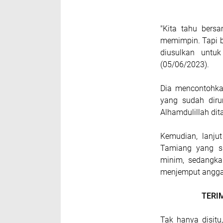
"Kita tahu bers
memimpin. Tapi b
diusulkan untuk
(05/06/2023).
Dia mencontohka
yang sudah diru
Alhamdulillah dit
Kemudian, lanju
Tamiang yang su
minim, sedangka
menjemput anggar
TERI
Tak hanya disit