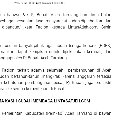
Wakil Ketua I DPRK Aceh Tamiang Fadlon, SH.
ama bahwa Pak Pj Bupati Aceh Tamiang baru lima bulan
erbagai persoalan dasar masyarakat sudah diperhatikan dan
 dibangun," kata Fadlon kepada LintasAtjeh.com, Senin
n, usulan banyak pihak agar ribuan tenaga honorer (PDPK)
mahkan dapat kebijakan untuk dipekerjakan kembali, dan
anggapi oleh Pj Bupati Aceh Tamiang.
t Fadlon, terkait adanya sejumlah pembangunan di Aceh
dah bertahun-tahun mangkrak karena anggaran tersedia
n kebutuhan pembangunan besar, Pj Bupati juga pro aktif
an ke semua kementerian di Pusat.
MA KASIH SUDAH MEMBACA LINTASATJEH.COM
u, Pemerintah Kabupaten (Pemkab) Aceh Tamiang di bawah