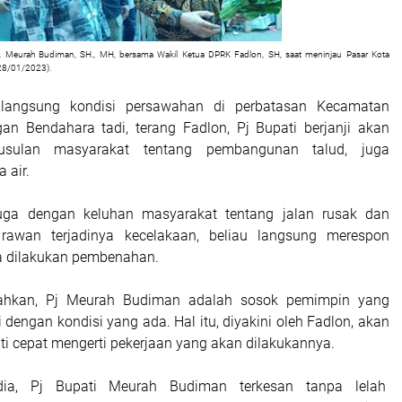
. Meurah Budiman, SH., MH, bersama Wakil Ketua DPRK Fadlon, SH, saat meninjau Pasar Kota
28/01/2023).
 langsung kondisi persawahan di perbatasan Kecamatan
n Bendahara tadi, terang Fadlon, Pj Bupati berjanji akan
 usulan masyarakat tentang pembangunan talud, juga
 air.
juga dengan keluhan masyarakat tentang jalan rusak dan
rawan terjadinya kecelakaan, beliau langsung merespon
ta dilakukan pembenahan.
hkan, Pj Meurah Budiman adalah sosok pemimpin yang
 dengan kondisi yang ada. Hal itu, diyakini oleh Fadlon, akan
i cepat mengerti pekerjaan yang akan dilakukannya.
 dia, Pj Bupati Meurah Budiman terkesan tanpa lelah