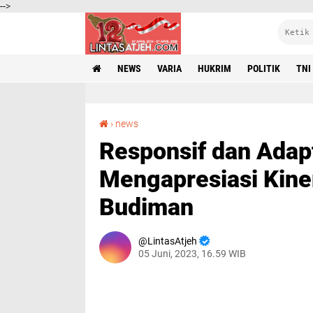
-->
NEWS
VARIA
HUKRIM
POLITIK
TNI
Responsif dan Adaptif, DPRK Aceh Tamiang Mengapresiasi Kinerja Pj Bupati Meurah Budiman
›
news
Responsif dan Adap
Mengapresiasi Kine
Budiman
LintasAtjeh
05 Juni, 2023, 16.59 WIB