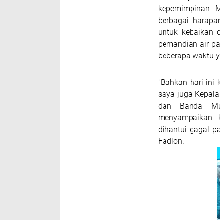
kepemimpinan M
berbagai harapa
untuk kebaikan 
pemandian air p
beberapa waktu y
"Bahkan hari ini
saya juga Kepal
dan Banda Mul
menyampaikan k
dihantui gagal p
Fadlon.