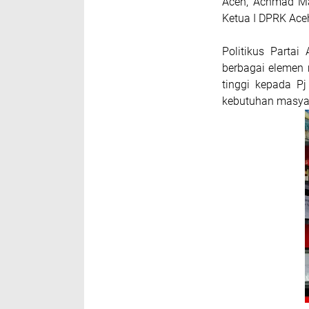
Aceh, Achmad Mar
Ketua I DPRK Ace
Politikus Parta
berbagai elemen 
tinggi kepada P
kebutuhan masyar