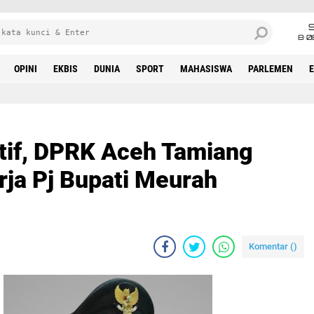
8•0
OPINI
EKBIS
DUNIA
SPORT
MAHASISWA
PARLEMEN
tif, DPRK Aceh Tamiang
rja Pj Bupati Meurah
Komentar (
)