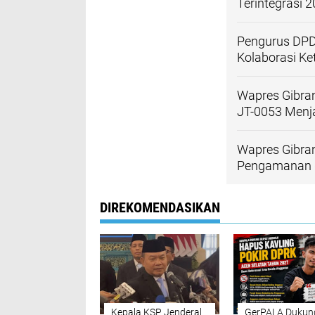
Terintegrasi 
Pengurus DPD
Kolaborasi K
Wapres Gibra
JT-0053 Men
Wapres Gibran
Pengamanan d
DIREKOMENDASIKAN
Kepala KSP Jenderal
GerPALA Dukun