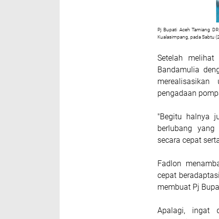
Pj Bupati Aceh Tamiang DR
Kualasimpang, pada Sabtu (
Setelah melihat
Bandamulia denga
merealisasikan
pengadaan pompa
"Begitu halnya 
berlubang yang 
secara cepat ser
Fadlon menamba
cepat beradaptasi
membuat Pj Bupat
Apalagi, ingat