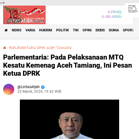
-->
KAMIS
6•08•2026
NEWS
VARIA
HUKRIM
POLITIK
TNI
OPINI
EKBIS
DUNIA
SPORT
›
PARLEMENTARIA DPRK ACEH TAMIANG
Parlementaria: Pada Pelaksanaan MTQ Kesatu Kemenag Aceh Tamiang, Ini Pesan Ketua DPRK
Parlementaria: Pada Pelaksanaan MTQ
Kesatu Kemenag Aceh Tamiang, Ini Pesan
Ketua DPRK
LintasAtjeh
25 Maret, 2024, 19.42 WIB