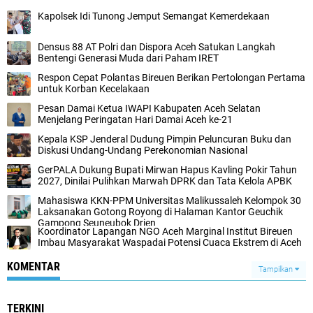
Kapolsek Idi Tunong Jemput Semangat Kemerdekaan
Densus 88 AT Polri dan Dispora Aceh Satukan Langkah
Bentengi Generasi Muda dari Paham IRET
Respon Cepat Polantas Bireuen Berikan Pertolongan Pertama
untuk Korban Kecelakaan
‎Pesan Damai Ketua IWAPI Kabupaten Aceh Selatan
Menjelang Peringatan Hari Damai Aceh ke-21
Kepala KSP Jenderal Dudung Pimpin Peluncuran Buku dan
Diskusi Undang-Undang Perekonomian Nasional
GerPALA Dukung Bupati Mirwan Hapus Kavling Pokir Tahun
2027, Dinilai Pulihkan Marwah DPRK dan Tata Kelola APBK
Mahasiswa KKN-PPM Universitas Malikussaleh Kelompok 30
Laksanakan Gotong Royong di Halaman Kantor Geuchik
Gampong Seuneubok Drien
Koordinator Lapangan NGO Aceh Marginal Institut Bireuen
Imbau Masyarakat Waspadai Potensi Cuaca Ekstrem di Aceh
KOMENTAR
Tampilkan
TERKINI