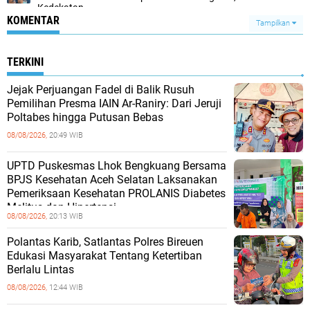
Kedekatan
KOMENTAR
Tampilkan
TERKINI
Jejak Perjuangan Fadel di Balik Rusuh
Pemilihan Presma IAIN Ar-Raniry: Dari Jeruji
Poltabes hingga Putusan Bebas
08/08/2026,
20:49 WIB
UPTD Puskesmas Lhok Bengkuang Bersama
BPJS Kesehatan Aceh Selatan Laksanakan
Pemeriksaan Kesehatan PROLANIS Diabetes
Melitus dan Hipertensi
08/08/2026,
20:13 WIB
Polantas Karib, Satlantas Polres Bireuen
Edukasi Masyarakat Tentang Ketertiban
Berlalu Lintas
08/08/2026,
12:44 WIB