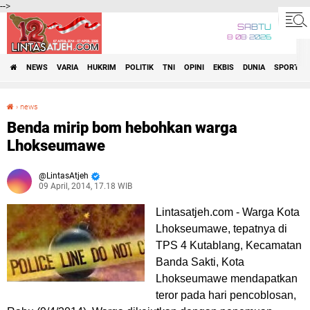
-->
SABTU
8•08•2026
NEWS
VARIA
HUKRIM
POLITIK
TNI
OPINI
EKBIS
DUNIA
SPORT
›
news
Benda mirip bom hebohkan warga Lhokseumawe
Benda mirip bom hebohkan warga
Lhokseumawe
LintasAtjeh
09 April, 2014, 17.18 WIB
Lintasatjeh.com -
Warga Kota
Lhokseumawe, tepatnya di
TPS 4 Kutablang, Kecamatan
Banda Sakti, Kota
Lhokseumawe mendapatkan
teror pada hari pencoblosan,