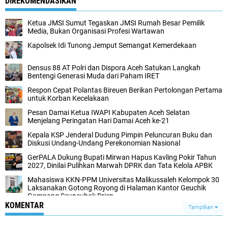
DIREKOMENDASIKAN
Ketua JMSI Sumut Tegaskan JMSI Rumah Besar Pemilik
Media, Bukan Organisasi Profesi Wartawan
Kapolsek Idi Tunong Jemput Semangat Kemerdekaan
Densus 88 AT Polri dan Dispora Aceh Satukan Langkah
Bentengi Generasi Muda dari Paham IRET
Respon Cepat Polantas Bireuen Berikan Pertolongan Pertama
untuk Korban Kecelakaan
‎Pesan Damai Ketua IWAPI Kabupaten Aceh Selatan
Menjelang Peringatan Hari Damai Aceh ke-21
Kepala KSP Jenderal Dudung Pimpin Peluncuran Buku dan
Diskusi Undang-Undang Perekonomian Nasional
GerPALA Dukung Bupati Mirwan Hapus Kavling Pokir Tahun
2027, Dinilai Pulihkan Marwah DPRK dan Tata Kelola APBK
Mahasiswa KKN-PPM Universitas Malikussaleh Kelompok 30
Laksanakan Gotong Royong di Halaman Kantor Geuchik
Gampong Seuneubok Drien
KOMENTAR
Tampilkan