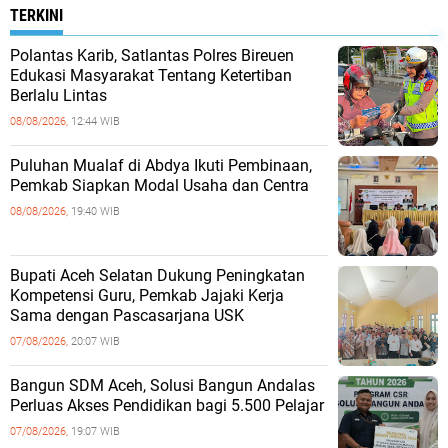
TERKINI
Polantas Karib, Satlantas Polres Bireuen
Edukasi Masyarakat Tentang Ketertiban
Berlalu Lintas
08/08/2026,
12:44 WIB
Puluhan Mualaf di Abdya Ikuti Pembinaan,
Pemkab Siapkan Modal Usaha dan Centra
08/08/2026,
19:40 WIB
Bupati Aceh Selatan Dukung Peningkatan
Kompetensi Guru, Pemkab Jajaki Kerja
Sama dengan Pascasarjana USK
07/08/2026,
20:07 WIB
‎Bangun SDM Aceh, Solusi Bangun Andalas
Perluas Akses Pendidikan bagi 5.500 Pelajar ‎
07/08/2026,
19:07 WIB