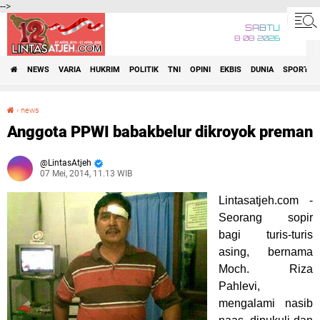
-->
SABTU
8•08•2026
NEWS
VARIA
HUKRIM
POLITIK
TNI
OPINI
EKBIS
DUNIA
SPORT
›
news
Anggota PPWI babakbelur dikroyok preman
Anggota PPWI babakbelur dikroyok preman
LintasAtjeh
07 Mei, 2014, 11.13 WIB
Lintasatjeh.com -
Seorang sopir
bagi turis-turis
asing, bernama
Moch. Riza
Pahlevi,
mengalami nasib