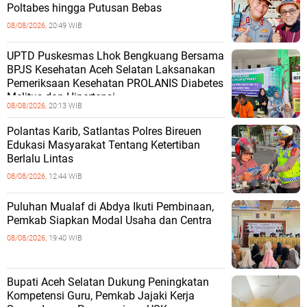
Poltabes hingga Putusan Bebas
08/08/2026,
20:49 WIB
UPTD Puskesmas Lhok Bengkuang Bersama
BPJS Kesehatan Aceh Selatan Laksanakan
Pemeriksaan Kesehatan PROLANIS Diabetes
Melitus dan Hipertensi
08/08/2026,
20:13 WIB
Polantas Karib, Satlantas Polres Bireuen
Edukasi Masyarakat Tentang Ketertiban
Berlalu Lintas
08/08/2026,
12:44 WIB
Puluhan Mualaf di Abdya Ikuti Pembinaan,
Pemkab Siapkan Modal Usaha dan Centra
08/08/2026,
19:40 WIB
Bupati Aceh Selatan Dukung Peningkatan
Kompetensi Guru, Pemkab Jajaki Kerja