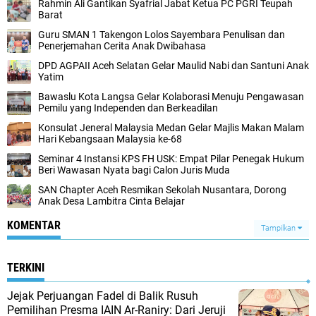
Rahmin Ali Gantikan Syafrial Jabat Ketua PC PGRI Teupah
Barat
Guru SMAN 1 Takengon Lolos Sayembara Penulisan dan
Penerjemahan Cerita Anak Dwibahasa
DPD AGPAII Aceh Selatan Gelar Maulid Nabi dan Santuni Anak
Yatim
Bawaslu Kota Langsa Gelar Kolaborasi Menuju Pengawasan
Pemilu yang Independen dan Berkeadilan
Konsulat Jeneral Malaysia Medan Gelar Majlis Makan Malam
Hari Kebangsaan Malaysia ke-68
Seminar 4 Instansi KPS FH USK: Empat Pilar Penegak Hukum
Beri Wawasan Nyata bagi Calon Juris Muda
SAN Chapter Aceh Resmikan Sekolah Nusantara, Dorong
Anak Desa Lambitra Cinta Belajar
KOMENTAR
Tampilkan
TERKINI
Jejak Perjuangan Fadel di Balik Rusuh
Pemilihan Presma IAIN Ar-Raniry: Dari Jeruji