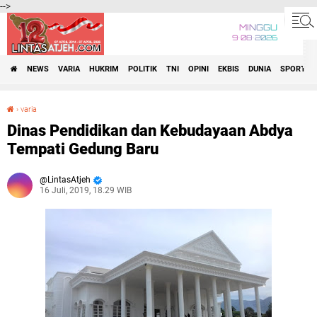
-->
MINGGU
9•08•2026
NEWS
VARIA
HUKRIM
POLITIK
TNI
OPINI
EKBIS
DUNIA
SPORT
›
varia
Dinas Pendidikan dan Kebudayaan Abdya Tempati Gedung Baru
Dinas Pendidikan dan Kebudayaan Abdya
Tempati Gedung Baru
LintasAtjeh
16 Juli, 2019, 18.29 WIB