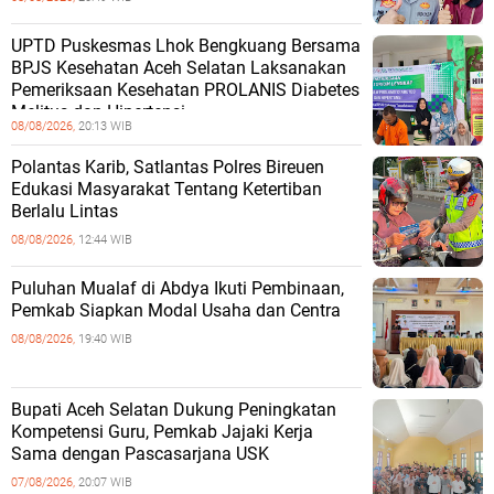
UPTD Puskesmas Lhok Bengkuang Bersama
BPJS Kesehatan Aceh Selatan Laksanakan
Pemeriksaan Kesehatan PROLANIS Diabetes
Melitus dan Hipertensi
08/08/2026,
20:13 WIB
Polantas Karib, Satlantas Polres Bireuen
Edukasi Masyarakat Tentang Ketertiban
Berlalu Lintas
08/08/2026,
12:44 WIB
Puluhan Mualaf di Abdya Ikuti Pembinaan,
Pemkab Siapkan Modal Usaha dan Centra
08/08/2026,
19:40 WIB
Bupati Aceh Selatan Dukung Peningkatan
Kompetensi Guru, Pemkab Jajaki Kerja
Sama dengan Pascasarjana USK
07/08/2026,
20:07 WIB