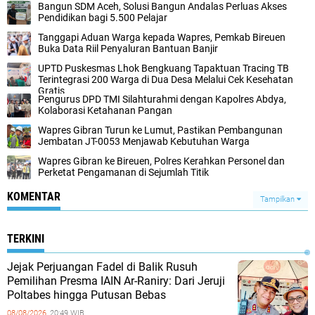
‎Bangun SDM Aceh, Solusi Bangun Andalas Perluas Akses
Pendidikan bagi 5.500 Pelajar ‎
Tanggapi Aduan Warga kepada Wapres, Pemkab Bireuen
Buka Data Riil Penyaluran Bantuan Banjir
UPTD Puskesmas Lhok Bengkuang Tapaktuan ‎Tracing TB
Terintegrasi 200 Warga di Dua Desa Melalui Cek Kesehatan
Gratis
Pengurus DPD TMI Silahturahmi dengan Kapolres Abdya,
Kolaborasi Ketahanan Pangan
Wapres Gibran Turun ke Lumut, Pastikan Pembangunan
Jembatan JT-0053 Menjawab Kebutuhan Warga
Wapres Gibran ke Bireuen, Polres Kerahkan Personel dan
Perketat Pengamanan di Sejumlah Titik
KOMENTAR
Tampilkan
TERKINI
Jejak Perjuangan Fadel di Balik Rusuh
Pemilihan Presma IAIN Ar-Raniry: Dari Jeruji
Poltabes hingga Putusan Bebas
08/08/2026,
20:49 WIB