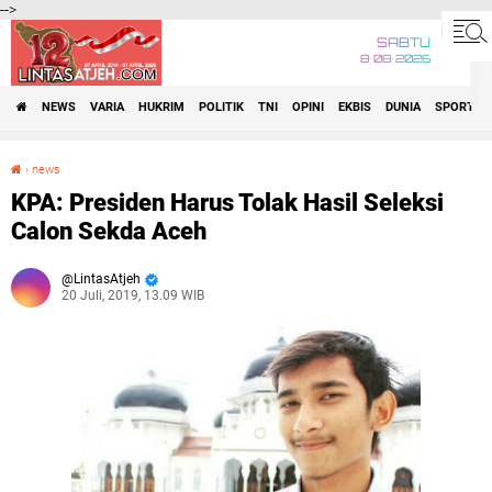
-->
SABTU
8•08•2026
NEWS
VARIA
HUKRIM
POLITIK
TNI
OPINI
EKBIS
DUNIA
SPORT
›
news
KPA: Presiden Harus Tolak Hasil Seleksi Calon Sekda Aceh
KPA: Presiden Harus Tolak Hasil Seleksi
Calon Sekda Aceh
LintasAtjeh
20 Juli, 2019, 13.09 WIB