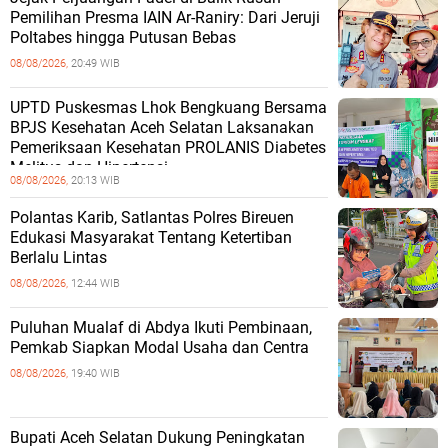
Pemilihan Presma IAIN Ar-Raniry: Dari Jeruji
Poltabes hingga Putusan Bebas
08/08/2026,
20:49 WIB
UPTD Puskesmas Lhok Bengkuang Bersama
BPJS Kesehatan Aceh Selatan Laksanakan
Pemeriksaan Kesehatan PROLANIS Diabetes
Melitus dan Hipertensi
08/08/2026,
20:13 WIB
Polantas Karib, Satlantas Polres Bireuen
Edukasi Masyarakat Tentang Ketertiban
Berlalu Lintas
08/08/2026,
12:44 WIB
Puluhan Mualaf di Abdya Ikuti Pembinaan,
Pemkab Siapkan Modal Usaha dan Centra
08/08/2026,
19:40 WIB
Bupati Aceh Selatan Dukung Peningkatan