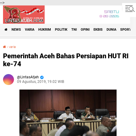
-->
SABTU
8•08•2026
NEWS
VARIA
HUKRIM
POLITIK
TNI
OPINI
EKBIS
DUNIA
SPORT
›
varia
Pemerintah Aceh Bahas Persiapan HUT RI ke-74
Pemerintah Aceh Bahas Persiapan HUT RI
ke-74
LintasAtjeh
09 Agustus, 2019, 19.02 WIB