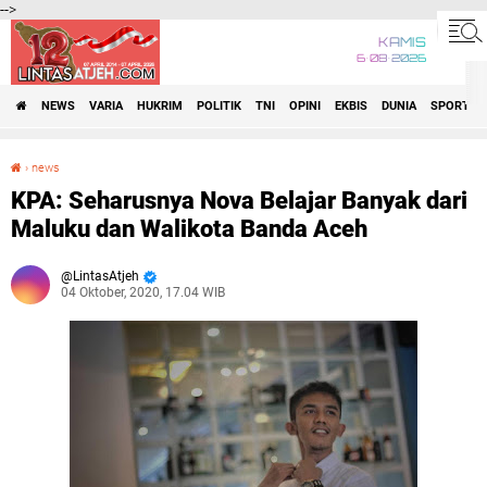
-->
KAMIS
6•08•2026
NEWS
VARIA
HUKRIM
POLITIK
TNI
OPINI
EKBIS
DUNIA
SPORT
›
news
KPA: Seharusnya Nova Belajar Banyak dari Maluku dan Walikota Banda Aceh
KPA: Seharusnya Nova Belajar Banyak dari
Maluku dan Walikota Banda Aceh
LintasAtjeh
04 Oktober, 2020, 17.04 WIB