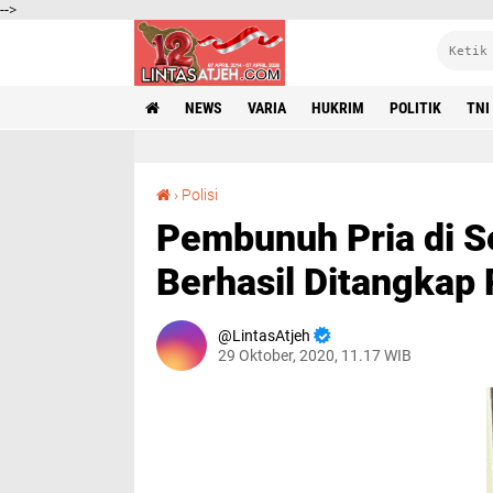
-->
NEWS
VARIA
HUKRIM
POLITIK
TNI
Pembunuh Pria di Seruway - Aceh Tamiang Berhasil Ditangkap Polisi
›
Polisi
Pembunuh Pria di S
Berhasil Ditangkap 
LintasAtjeh
29 Oktober, 2020, 11.17 WIB