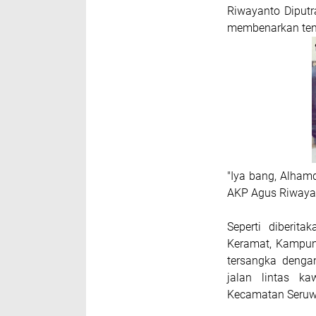
Riwayanto Diputra
membenarkan ten
"Iya bang, Alham
AKP Agus Riwayan
Seperti diberit
Keramat, Kampun
tersangka dengan
jalan lintas 
Kecamatan Seruwa