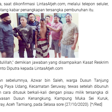
, saat dikonfirmasi LintasAtjeh.com, melalui telepon seluler,
tang kabar penangkapan tersangka pembunuhan itu.
dulillah," demikian jawaban yang disampaikan Kasat Reskrim
to Diputra kepada LintasAtjeh.com
akan sebelumnya, Azwar bin Saleh, warga Dusun Tanjung
g Paya Udang, Kecamatan Seruway, tewas setelah dibunuh
 cara ditusuk berkali-kali dengan pisau milik tersangka di
kawasan Dusun Kenangkung, Kampung Muka Sei Kuruk,
y, Aceh Tamiang, pada Selasa sore (27/10/2020). [*/Red]