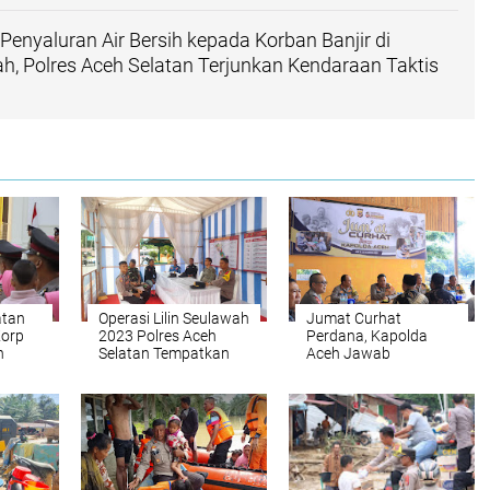
enyaluran Air Bersih kepada Korban Banjir di
, Polres Aceh Selatan Terjunkan Kendaraan Taktis
atan
Operasi Lilin Seulawah
Jumat Curhat
Korp
2023 Polres Aceh
Perdana, Kapolda
n
Selatan Tempatkan
Aceh Jawab
Posyan di Kota
Keresahan
Tapaktuan
Masyarakat Terkait
Rohingya