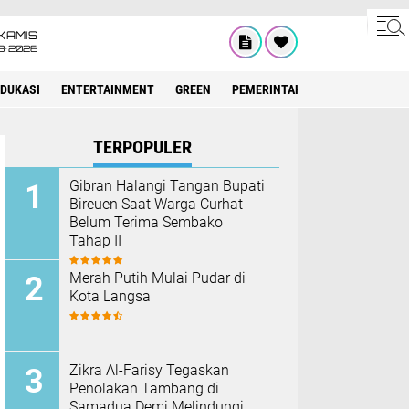
KAMIS
8•2026
EDUKASI
ENTERTAINMENT
GREEN
PEMERINTAH ACEH
OLAHRAG
TERPOPULER
Gibran Halangi Tangan Bupati
Bireuen Saat Warga Curhat
Belum Terima Sembako
Tahap II
Merah Putih Mulai Pudar di
Kota Langsa
Zikra Al-Farisy Tegaskan
Penolakan Tambang di
Samadua Demi Melindungi