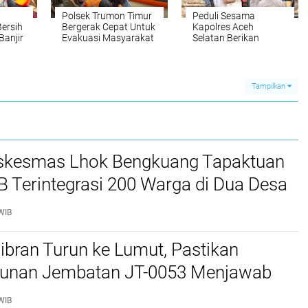
Polsek Trumon Timur
Peduli Sesama
Bersih
Bergerak Cepat Untuk
Kapolres Aceh
Banjir
Evakuasi Masyarakat
Selatan Berikan
ah,
Terdampak Banjir di
Bantuan Kepada
atan
Desa Seunebuk
Masyarakat Korban
araan
Pusaka
Banjir
C
Tampilkan
kesmas Lhok Bengkuang Tapaktuan
TB Terintegrasi 200 Warga di Dua Desa
ek Kesehatan Gratis
WIB
bran Turun ke Lumut, Pastikan
nan Jembatan JT-0053 Menjawab
n Warga
WIB