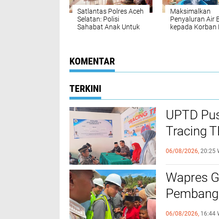
Satlantas Polres Aceh
Maksimalkan
Selatan: Polisi
Penyaluran Air 
Sahabat Anak Untuk
kepada Korban 
Tanamkan Kesadaran
di Trumon Teng
Berlalulintas pada
Polres Aceh Sel
Anak Usia Dini
Terjunkan Kend
Taktis Polri AW
KOMENTAR
TERKINI
UPTD Pus
‎Tracing 
Melalui C
06/08/2026,
20:25 
Wapres Gi
Pembangu
Kebutuha
06/08/2026,
16:44 