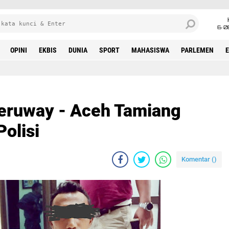
6•0
OPINI
EKBIS
DUNIA
SPORT
MAHASISWA
PARLEMEN
eruway - Aceh Tamiang
Polisi
Komentar (
)