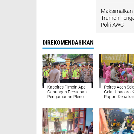
Maksimalkan P
Trumon Tengah
Polri AWC
DIREKOMENDASIKAN
Kapolres Pimpin Apel
Polres Aceh Sel
Gabungan Persiapan
Gelar Upacara 
Pengamanan Pleno
Raport Kenaika
KIP Tingkat
Pangkat
Kabupaten Aceh
Selatan