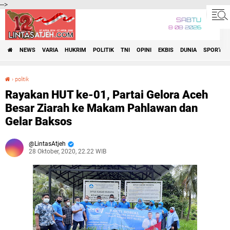
-->
SABTU
8•08•2026
NEWS
VARIA
HUKRIM
POLITIK
TNI
OPINI
EKBIS
DUNIA
SPORT
›
politik
Rayakan HUT ke-01, Partai Gelora Aceh Besar Ziarah ke Makam Pahlawan dan Gelar Baksos
Rayakan HUT ke-01, Partai Gelora Aceh
Besar Ziarah ke Makam Pahlawan dan
Gelar Baksos
LintasAtjeh
28 Oktober, 2020, 22.22 WIB