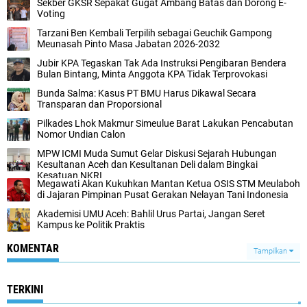
Sekber GKSR Sepakat Gugat Ambang Batas dan Dorong E-
Voting
Tarzani Ben Kembali Terpilih sebagai Geuchik Gampong
Meunasah Pinto Masa Jabatan 2026-2032
Jubir KPA Tegaskan Tak Ada Instruksi Pengibaran Bendera
Bulan Bintang, Minta Anggota KPA Tidak Terprovokasi
Bunda Salma: Kasus PT BMU Harus Dikawal Secara
Transparan dan Proporsional
Pilkades Lhok Makmur Simeulue Barat Lakukan Pencabutan
Nomor Undian Calon
MPW ICMI Muda Sumut Gelar Diskusi Sejarah Hubungan
Kesultanan Aceh dan Kesultanan Deli dalam Bingkai
Kesatuan NKRI
Megawati Akan Kukuhkan Mantan Ketua OSIS STM Meulaboh
di Jajaran Pimpinan Pusat Gerakan Nelayan Tani Indonesia
Akademisi UMU Aceh: Bahlil Urus Partai, Jangan Seret
Kampus ke Politik Praktis
KOMENTAR
Tampilkan
TERKINI