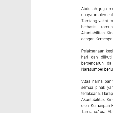
Abdullah juga m
upaya implement
Tamiang yakni me
berbasis komun
Akuntabilitas Ki
dengan Kemenpa
Pelaksanaan kegi
hari dan diiku
berpengaruh da
Narasumber berju
"Atas nama panit
semua pihak yan
terlaksana. Hara
Akuntabilitas Ki
oleh Kemenpan-R
Tamiang," ujar Ab