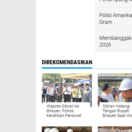
Polisi Amanka
Gram
Membanggakan
2026
DIREKOMENDASIKAN
Wapres Gibran ke
Gibran Halangi
Bireuen, Polres
Tangan Bupati
Kerahkan Personel
Bireuen Saat W
dan Perketat
Curhat Belum T
Pengamanan di
Sembako Tahap 
Sejumlah Titik