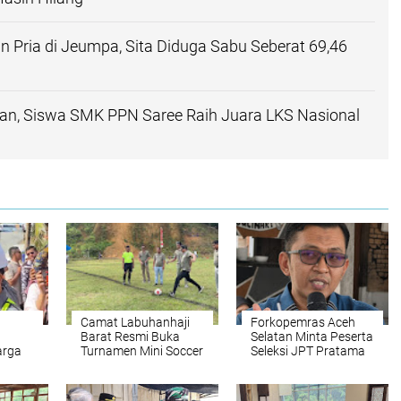
n Pria di Jeumpa, Sita Diduga Sabu Seberat 69,46
, Siswa SMK PPN Saree Raih Juara LKS Nasional
Camat Labuhanhaji
Forkopemras Aceh
Barat Resmi Buka
Selatan Minta Peserta
arga
Turnamen Mini Soccer
Seleksi JPT Pratama
erima
HUT RI ke-81
Andalkan Kompetensi
II
dan Integritas, Bukan
Kedekatan