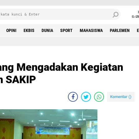
6•0
OPINI
EKBIS
DUNIA
SPORT
MAHASISWA
PARLEMEN
ang Mengadakan Kegiatan
n SAKIP
Komentar (
)