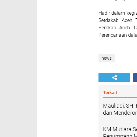
Hadir dalam kegia
Setdakab Aceh T
Pemkab Aceh Ta
Perencanaan dal
news
Terkait
Mauliadi, SH
dan Mendoron
KM Mutiara Se
Penumpang M