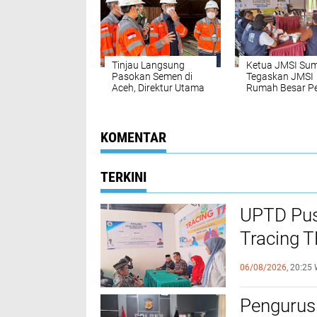
‎Tinjau Langsung
Ketua JMSI Su
Pasokan Semen di
Tegaskan JMSI
Aceh, ‎Direktur Utama
Rumah Besar Pe
SIG Pastikan
Media, Bukan
Distribusi Berjalan
Organisasi Prof
Normal ‎
Wartawan
KOMENTAR
TERKINI
UPTD Pus
‎Tracing 
Melalui C
06/08/2026,
20:25 
Pengurus