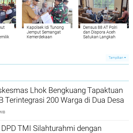
mut
Kapolsek Idi Tunong
Densus 88 AT Polri
Jemput Semangat
dan Dispora Aceh
milik
Kemerdekaan
Satukan Langkah
Bentengi Generasi
esi
Muda dari Paham
IRET
Tampilkan
kesmas Lhok Bengkuang Tapaktuan
TB Terintegrasi 200 Warga di Dua Desa
ek Kesehatan Gratis
WIB
 DPD TMI Silahturahmi dengan