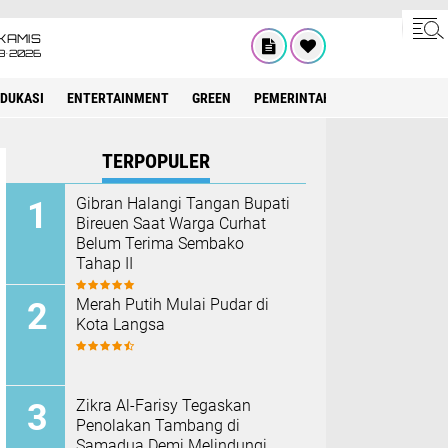
KAMIS
8•2026
EDUKASI
ENTERTAINMENT
GREEN
PEMERINTAH ACEH
OLAHRAG
TERPOPULER
Gibran Halangi Tangan Bupati
Bireuen Saat Warga Curhat
Belum Terima Sembako
Tahap II
Merah Putih Mulai Pudar di
Kota Langsa
Zikra Al-Farisy Tegaskan
Penolakan Tambang di
Samadua Demi Melindungi