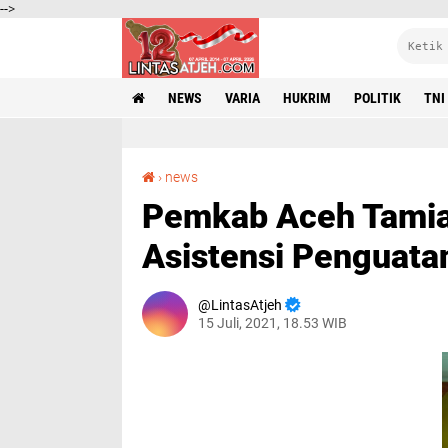
-->
NEWS
VARIA
HUKRIM
POLITIK
TNI
Pemkab Aceh Tamiang Mengadakan Kegiatan Asistensi Penguatan SAKIP
›
news
Pemkab Aceh Tami
Asistensi Penguata
LintasAtjeh
15 Juli, 2021, 18.53 WIB