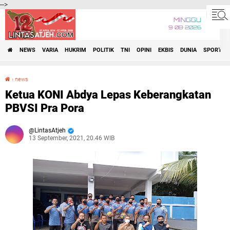
-->
MINGGU
9•08•2026
NEWS
VARIA
HUKRIM
POLITIK
TNI
OPINI
EKBIS
DUNIA
SPORT
›
news
Ketua KONI Abdya Lepas Keberangkatan PBVSI Pra Pora
Ketua KONI Abdya Lepas Keberangkatan
PBVSI Pra Pora
LintasAtjeh
13 September, 2021, 20.46 WIB