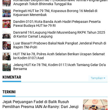
Komandan Denpom IM/1 Lhokseumawe Terima Penghargaan
Anugerah Tokoh Bhinneka Tunggal Ika
Peringati HUT ke-79 TNI, Kopassus Borong 16 Medali di
Kejuaraan Menembak
Dandim 0101/Kota Banda Aceh Hadiri Pelepasan Peserta
Pawai Budaya HUT ke-79 RI
Danramil 19/Leupung Hadiri Musrenbang RKPK Tahun 2025
di Kantor Camat Leupung
Luar Biasa!!! Prabowo Bakal Naik Pangkat Jenderal Penuh di
Rapim TNI-Polri
HUT TNI ke-78, Polres Aceh Selatan Berikan Ucapan Selamat
ke Kodim 0107/Asel
Jelang HUT Ke-78 TNI, Kodim 0117/Aceh Tamiang Gelar Do’a
Bersama
KOMENTAR
Tampilkan
TERKINI
Jejak Perjuangan Fadel di Balik Rusuh
Pemilihan Presma IAIN Ar-Raniry: Dari Jeruji