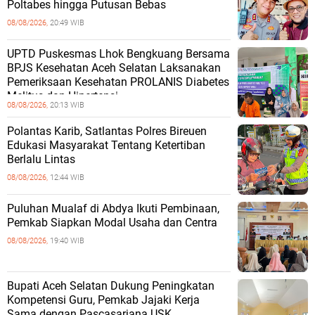
Poltabes hingga Putusan Bebas
08/08/2026,
20:49 WIB
UPTD Puskesmas Lhok Bengkuang Bersama
BPJS Kesehatan Aceh Selatan Laksanakan
Pemeriksaan Kesehatan PROLANIS Diabetes
Melitus dan Hipertensi
08/08/2026,
20:13 WIB
Polantas Karib, Satlantas Polres Bireuen
Edukasi Masyarakat Tentang Ketertiban
Berlalu Lintas
08/08/2026,
12:44 WIB
Puluhan Mualaf di Abdya Ikuti Pembinaan,
Pemkab Siapkan Modal Usaha dan Centra
08/08/2026,
19:40 WIB
Bupati Aceh Selatan Dukung Peningkatan
Kompetensi Guru, Pemkab Jajaki Kerja
Sama dengan Pascasarjana USK