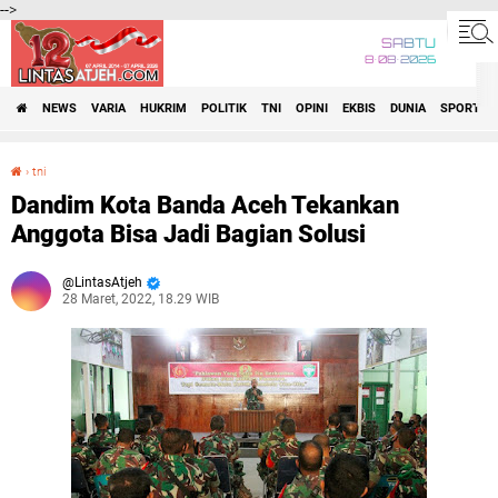
-->
SABTU
8•08•2026
NEWS
VARIA
HUKRIM
POLITIK
TNI
OPINI
EKBIS
DUNIA
SPORT
›
tni
Dandim Kota Banda Aceh Tekankan Anggota Bisa Jadi Bagian Solusi
Dandim Kota Banda Aceh Tekankan
Anggota Bisa Jadi Bagian Solusi
LintasAtjeh
28 Maret, 2022, 18.29 WIB