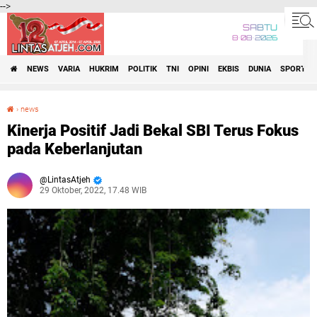
-->
SABTU
8•08•2026
NEWS
VARIA
HUKRIM
POLITIK
TNI
OPINI
EKBIS
DUNIA
SPORT
›
news
Kinerja Positif Jadi Bekal SBI Terus Fokus pada Keberlanjutan
Kinerja Positif Jadi Bekal SBI Terus Fokus
pada Keberlanjutan
LintasAtjeh
29 Oktober, 2022, 17.48 WIB