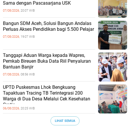
Sama dengan Pascasarjana USK
07/08/2026,
20:07 WIB
‎Bangun SDM Aceh, Solusi Bangun Andalas
Perluas Akses Pendidikan bagi 5.500 Pelajar ‎
07/08/2026,
19:07 WIB
Tanggapi Aduan Warga kepada Wapres,
Pemkab Bireuen Buka Data Riil Penyaluran
Bantuan Banjir
07/08/2026,
08:56 WIB
UPTD Puskesmas Lhok Bengkuang
Tapaktuan ‎Tracing TB Terintegrasi 200
Warga di Dua Desa Melalui Cek Kesehatan
Gratis
06/08/2026,
20:25 WIB
LIHAT SEMUA