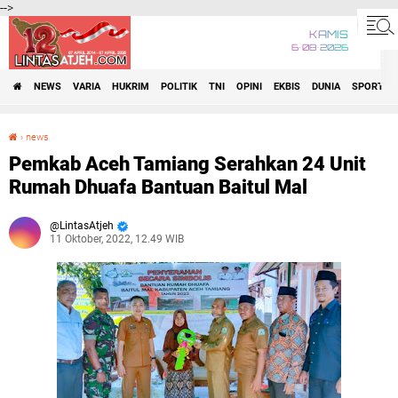
-->
KAMIS
6•08•2026
NEWS
VARIA
HUKRIM
POLITIK
TNI
OPINI
EKBIS
DUNIA
SPORT
›
news
Pemkab Aceh Tamiang Serahkan 24 Unit Rumah Dhuafa Bantuan Baitul Mal
Pemkab Aceh Tamiang Serahkan 24 Unit
Rumah Dhuafa Bantuan Baitul Mal
LintasAtjeh
11 Oktober, 2022, 12.49 WIB