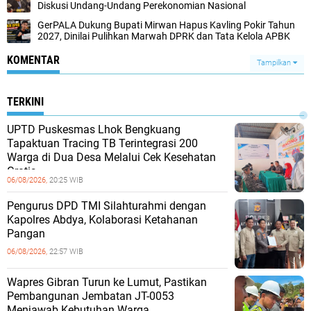
Diskusi Undang-Undang Perekonomian Nasional
GerPALA Dukung Bupati Mirwan Hapus Kavling Pokir Tahun
2027, Dinilai Pulihkan Marwah DPRK dan Tata Kelola APBK
KOMENTAR
Tampilkan
TERKINI
UPTD Puskesmas Lhok Bengkuang
Tapaktuan ‎Tracing TB Terintegrasi 200
Warga di Dua Desa Melalui Cek Kesehatan
Gratis
06/08/2026,
20:25 WIB
Pengurus DPD TMI Silahturahmi dengan
Kapolres Abdya, Kolaborasi Ketahanan
Pangan
06/08/2026,
22:57 WIB
Wapres Gibran Turun ke Lumut, Pastikan
Pembangunan Jembatan JT-0053
Menjawab Kebutuhan Warga