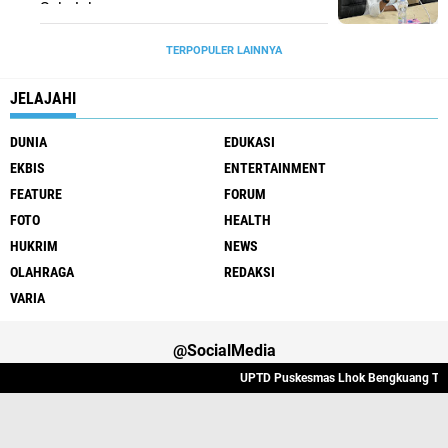
Sekolah
TERPOPULER LAINNYA
JELAJAHI
DUNIA
EDUKASI
EKBIS
ENTERTAINMENT
FEATURE
FORUM
FOTO
HEALTH
HUKRIM
NEWS
OLAHRAGA
REDAKSI
VARIA
@SocialMedia
UPTD Puskesmas Lhok Bengkuang Tapaktua
Varia
Hukrim
Politik
Redaksi
Indeks