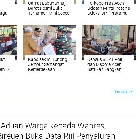
Camat Labuhanhaji
Forkopemras Aceh
Barat Resmi Buka
Selatan Minta Peserta
arga
Turnamen Mini Soccer
Seleksi JPT Pratama
erima
HUT RI ke-81
Andalkan Kompetensi
II
dan Integritas, Bukan
Kedekatan
mut
Kapolsek Idi Tunong
Densus 88 AT Polri
Jemput Semangat
dan Dispora Aceh
milik
Kemerdekaan
Satukan Langkah
Bentengi Generasi
esi
Muda dari Paham
IRET
Tampilkan
 Aduan Warga kepada Wapres,
reuen Buka Data Riil Penyaluran