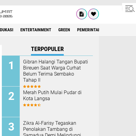
UM'AT
8•2026
EDUKASI
ENTERTAINMENT
GREEN
PEMERINTAH ACEH
OLAHRAG
TERPOPULER
Gibran Halangi Tangan Bupati
Bireuen Saat Warga Curhat
Belum Terima Sembako
Tahap II
Merah Putih Mulai Pudar di
Kota Langsa
Zikra Al-Farisy Tegaskan
Penolakan Tambang di
Samadua Demi Melindungi