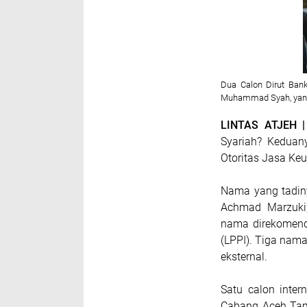
Dua Calon Dirut Bank
Muhammad Syah, yang
LINTAS ATJEH 
Syariah? Keduan
Otoritas Jasa Keu
Nama yang tadiny
Achmad Marzuki,
nama direkomend
(LPPI). Tiga nama
eksternal.
Satu calon inte
Cabang Aceh Tami