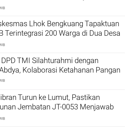
anjir
WIB
kesmas Lhok Bengkuang Tapaktuan
TB Terintegrasi 200 Warga di Dua Desa
ek Kesehatan Gratis
WIB
 DPD TMI Silahturahmi dengan
 Abdya, Kolaborasi Ketahanan Pangan
WIB
bran Turun ke Lumut, Pastikan
nan Jembatan JT-0053 Menjawab
n Warga
WIB