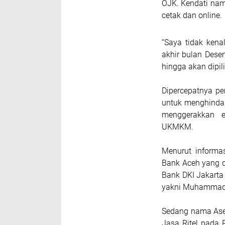
OJK. Kendati nam
cetak dan online.
“Saya tidak ken
akhir bulan Dese
hingga akan dip
Dipercepatnya pe
untuk menghindar
menggerakkan 
UKMKM.
Menurut informa
Bank Aceh yang d
Bank DKI Jakarta 
yakni Muhammad
Sedang nama Asep
Jasa Ritel pada