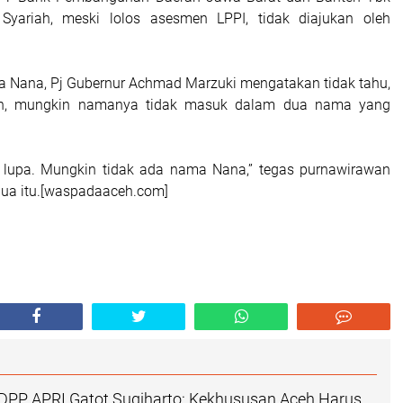
yariah, meski lolos asesmen LPPI, tidak diajukan oleh
a Nana, Pj Gubernur Achmad Marzuki mengatakan tidak tahu,
n, mungkin namanya tidak masuk dalam dua nama yang
.
, lupa. Mungkin tidak ada nama Nana,” tegas purnawirawan
 dua itu.[waspadaaceh.com]
PP APRI Gatot Sugiharto: Kekhususan Aceh Harus