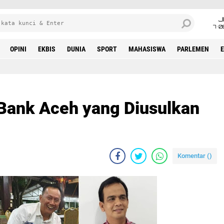
J
7•0
OPINI
EKBIS
DUNIA
SPORT
MAHASISWA
PARLEMEN
t Bank Aceh yang Diusulkan
Komentar (
)