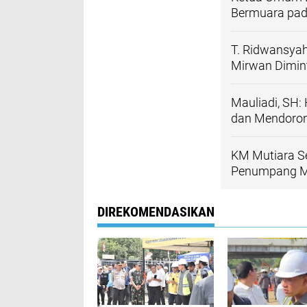
Bermuara pad
T. Ridwansyah
Mirwan Diminta
Mauliadi, SH
dan Mendoron
KM Mutiara Se
Penumpang M
DIREKOMENDASIKAN