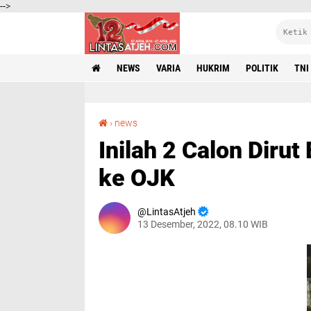
-->
NEWS
VARIA
HUKRIM
POLITIK
TNI
Inilah 2 Calon Dirut Bank Aceh yang Diusulkan ke OJK
›
news
Inilah 2 Calon Diru
ke OJK
LintasAtjeh
13 Desember, 2022, 08.10 WIB