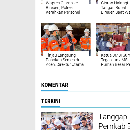
Wapres Gibran ke
Gibran Halangi
Bireuen, Polres
Tangan Bupati
Kerahkan Personel
Bireuen Saat W
dan Perketat
Curhat Belum T
Pengamanan di
Sembako Tahap 
Sejumlah Titik
‎Tinjau Langsung
Ketua JMSI Su
Pasokan Semen di
Tegaskan JMSI
Aceh, ‎Direktur Utama
Rumah Besar Pe
SIG Pastikan
Media, Bukan
Distribusi Berjalan
Organisasi Prof
Normal ‎
Wartawan
KOMENTAR
TERKINI
Tanggapi
Pemkab Bi