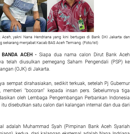
 Aceh, yakni Nana Hendriana yang kini bertugas di Bank DKI Jakarta dan
 sekarang menjabat Kacab BAS Aceh Temiang. (Foto/Ist)
| BANDA ACEH -
Siapa dua nama calon Dirut Bank Aceh
ya telah diusulkan pemegang Saham Pengendali (PSP) ke
angan (OJK) di Jakarta.
a sempat dirahasiakan, sedikit terkuak, setelah Pj Gubernur
 memberi “bocoran” kepada insan pers. Sebelumnya tiga
asikan oleh Lembaga Pengembangan Perbankan Indonesia
 itu disebutkan satu calon dari kalangan internal dan dua dari
rnal adalah Muhammad Syah (Pimpinan Bank Aceh Syariah
ang), kedua, dari kalangan eksternal adalah Nana Indriana