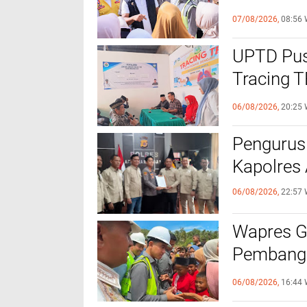
Bantuan B
07/08/2026,
08:56 
UPTD Pus
‎Tracing 
Melalui C
06/08/2026,
20:25 
Pengurus
Kapolres
06/08/2026,
22:57 
Wapres Gi
Pembangu
Kebutuha
06/08/2026,
16:44 