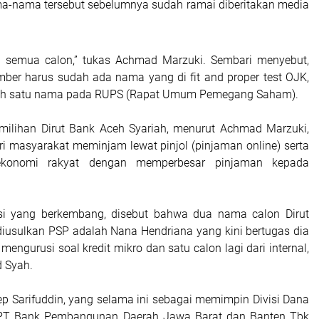
a-nama tersebut sebelumnya sudah ramai diberitakan media
al semua calon,” tukas Achmad Marzuki. Sembari menyebut,
mber harus sudah ada nama yang di fit and proper test OJK,
ilih satu nama pada RUPS (Rapat Umum Pemegang Saham).
milihan Dirut Bank Aceh Syariah, menurut Achmad Marzuki,
i masyarakat meminjam lewat pinjol (pinjaman online) serta
ekonomi rakyat dengan memperbesar pinjaman kepada
si yang berkembang, disebut bahwa dua nama calon Dirut
iusulkan PSP adalah Nana Hendriana yang kini bertugas dia
mengurusi soal kredit mikro dan satu calon lagi dari internal,
 Syah.
 Sarifuddin, yang selama ini sebagai memimpin Divisi Dana
 PT Bank Pembangunan Daerah Jawa Barat dan Banten Tbk