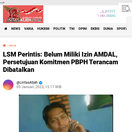
-->
JUM'AT
7•08•2026
NEWS
VARIA
HUKRIM
POLITIK
TNI
OPINI
EKBIS
DUNIA
SPORT
›
news
LSM Perintis: Belum Miliki Izin AMDAL, Persetujuan Komitmen PBPH Terancam Dibatalkan
LSM Perintis: Belum Miliki Izin AMDAL,
Persetujuan Komitmen PBPH Terancam
Dibatalkan
LintasAtjeh
05 Januari, 2023, 15.17 WIB