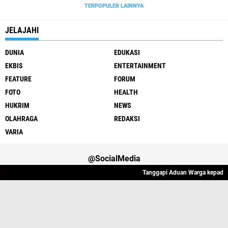
TERPOPULER LAINNYA
JELAJAHI
DUNIA
EDUKASI
EKBIS
ENTERTAINMENT
FEATURE
FORUM
FOTO
HEALTH
HUKRIM
NEWS
OLAHRAGA
REDAKSI
VARIA
@SocialMedia
Tanggapi Aduan Warga kepada Wap
Varia
Hukrim
Politik
Redaksi
Indeks
Copyright ©
2026 Lintas Atjeh