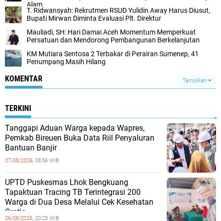
Alam
T. Ridwansyah: Rekrutmen RSUD Yulidin Away Harus Diusut,
Bupati Mirwan Diminta Evaluasi Plt. Direktur
Mauliadi, SH: Hari Damai Aceh Momentum Memperkuat
Persatuan dan Mendorong Pembangunan Berkelanjutan
KM Mutiara Sentosa 2 Terbakar di Perairan Sumenep, 41
Penumpang Masih Hilang
KOMENTAR
Tampilkan
TERKINI
Tanggapi Aduan Warga kepada Wapres,
Pemkab Bireuen Buka Data Riil Penyaluran
Bantuan Banjir
07/08/2026,
08:56 WIB
UPTD Puskesmas Lhok Bengkuang
Tapaktuan ‎Tracing TB Terintegrasi 200
Warga di Dua Desa Melalui Cek Kesehatan
Gratis
06/08/2026,
20:25 WIB