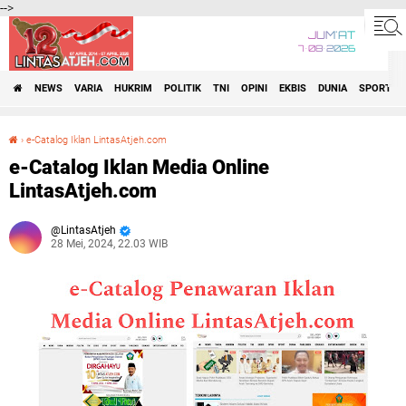
-->
JUM'AT
7•08•2026
NEWS
VARIA
HUKRIM
POLITIK
TNI
OPINI
EKBIS
DUNIA
SPORT
›
e-Catalog Iklan LintasAtjeh.com
e-Catalog Iklan Media Online LintasAtjeh.com
e-Catalog Iklan Media Online
LintasAtjeh.com
LintasAtjeh
28 Mei, 2024, 22.03 WIB