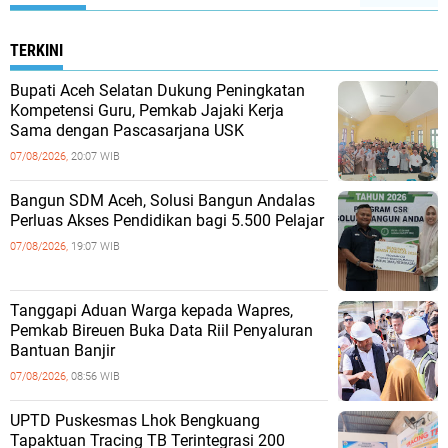
TERKINI
Bupati Aceh Selatan Dukung Peningkatan
Kompetensi Guru, Pemkab Jajaki Kerja
Sama dengan Pascasarjana USK
07/08/2026,
20:07 WIB
‎Bangun SDM Aceh, Solusi Bangun Andalas
Perluas Akses Pendidikan bagi 5.500 Pelajar ‎
07/08/2026,
19:07 WIB
Tanggapi Aduan Warga kepada Wapres,
Pemkab Bireuen Buka Data Riil Penyaluran
Bantuan Banjir
07/08/2026,
08:56 WIB
UPTD Puskesmas Lhok Bengkuang
Tapaktuan ‎Tracing TB Terintegrasi 200