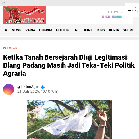
-->
KAMIS
6•08•2026
NEWS
VARIA
HUKRIM
POLITIK
TNI
OPINI
EKBIS
DUNIA
SPORT
›
news
Ketika Tanah Bersejarah Diuji Legitimasi: Blang Padang Masih Jadi Teka-Teki Politik Agraria
Ketika Tanah Bersejarah Diuji Legitimasi:
Blang Padang Masih Jadi Teka-Teki Politik
Agraria
LintasAtjeh
21 Juli, 2025, 10.10 WIB