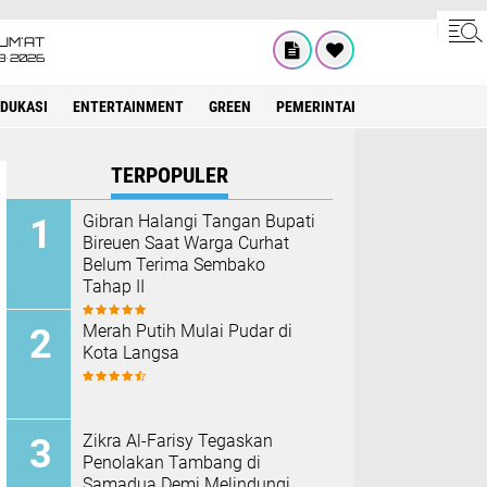
UM'AT
8•2026
EDUKASI
ENTERTAINMENT
GREEN
PEMERINTAH ACEH
OLAHRAG
TERPOPULER
Gibran Halangi Tangan Bupati
Bireuen Saat Warga Curhat
Belum Terima Sembako
Tahap II
Merah Putih Mulai Pudar di
Kota Langsa
Zikra Al-Farisy Tegaskan
Penolakan Tambang di
Samadua Demi Melindungi