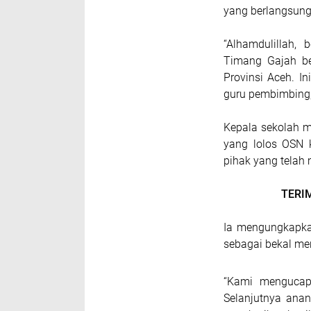
yang berlangsung
“Alhamdulillah,
Timang Gajah be
Provinsi Aceh. In
guru pembimbing
Kepala sekolah m
yang lolos OSN k
pihak yang telah
TERI
Ia mengungkapka
sebagai bekal me
“Kami mengucap
Selanjutnya ana