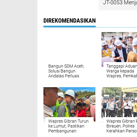
JT-0053 Men
DIREKOMENDASIKAN
‎Bangun SDM Aceh,
Tanggapi Adua
Solusi Bangun
Warga kepada
Andalas Perluas
Wapres, Pemka
Akses Pendidikan
Bireuen Buka Dat
bagi 5.500 Pelajar ‎
Penyaluran Ban
Banjir
Wapres Gibran Turun
Wapres Gibran 
ke Lumut, Pastikan
Bireuen, Polres
Pembangunan
Kerahkan Perso
Jembatan JT-0053
dan Perketat