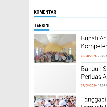
Menjawab Kebutuhan
Pengamanan di
Warga
Sejumlah Titik
KOMENTAR
TERKINI
Bupati A
Kompeten
dengan P
07/08/2026,
20:07 
‎Bangun 
Perluas A
07/08/2026,
19:07 
Tanggapi