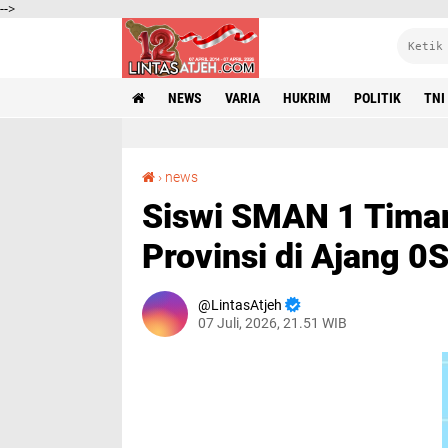
-->
NEWS
VARIA
HUKRIM
POLITIK
TNI
Siswi SMAN 1 Timang Gajah Lolos ke Tingkat Provinsi di Ajang 0SN 2026
›
news
Siswi SMAN 1 Timan
Provinsi di Ajang 
LintasAtjeh
07 Juli, 2026, 21.51 WIB