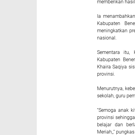
memberikan hasil t
Ia menambahkan,
Kabupaten Bene
meningkatkan pre
nasional.
Sementara itu, 
Kabupaten Bener
Khaira Saqiya si
provinsi.
Menurutnya, kebe
sekolah, guru pem
“Semoga anak kita
provinsi sehingg
belajar dan be
Meriah,,” pungkas