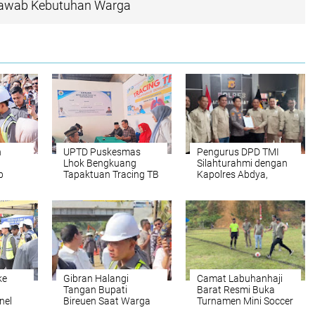
jawab Kebutuhan Warga
n
UPTD Puskesmas
Pengurus DPD TMI
Lhok Bengkuang
Silahturahmi dengan
b
Tapaktuan ‎Tracing TB
Kapolres Abdya,
a Riil
Terintegrasi 200
Kolaborasi
tuan
Warga di Dua Desa
Ketahanan Pangan
Melalui Cek
Kesehatan Gratis
ke
Gibran Halangi
Camat Labuhanhaji
Tangan Bupati
Barat Resmi Buka
nel
Bireuen Saat Warga
Turnamen Mini Soccer
Curhat Belum Terima
HUT RI ke-81