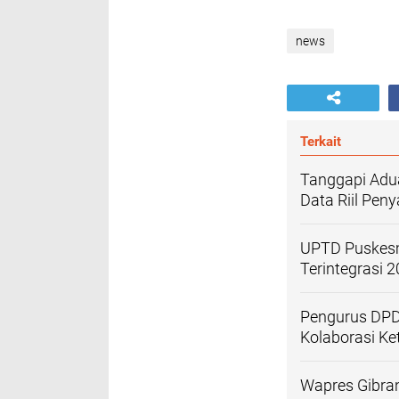
news
Terkait
Tanggapi Adu
Data Riil Pen
UPTD Puskesm
Terintegrasi 
Pengurus DPD
Kolaborasi K
Wapres Gibra