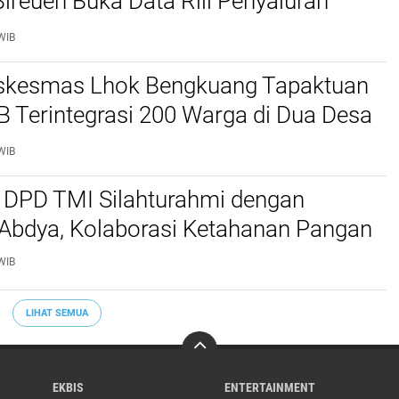
reuen Buka Data Riil Penyaluran
anjir
WIB
kesmas Lhok Bengkuang Tapaktuan
TB Terintegrasi 200 Warga di Dua Desa
ek Kesehatan Gratis
WIB
 DPD TMI Silahturahmi dengan
 Abdya, Kolaborasi Ketahanan Pangan
WIB
LIHAT SEMUA
EKBIS
ENTERTAINMENT