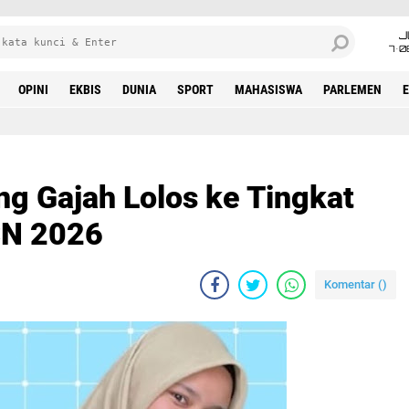
J
7•0
OPINI
EKBIS
DUNIA
SPORT
MAHASISWA
PARLEMEN
g Gajah Lolos ke Tingkat
0SN 2026
Komentar (
)