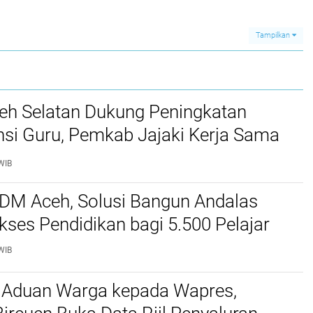
Sembako Tahap II
Tampilkan
ceh Selatan Dukung Peningkatan
si Guru, Pemkab Jajaki Kerja Sama
ascasarjana USK
WIB
SDM Aceh, Solusi Bangun Andalas
kses Pendidikan bagi 5.500 Pelajar ‎
WIB
 Aduan Warga kepada Wapres,