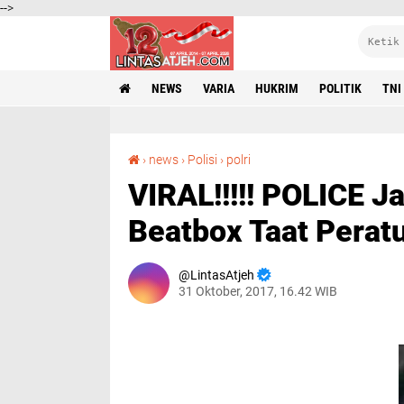
-->
NEWS
VARIA
HUKRIM
POLITIK
TNI
VIRAL!!!!! POLICE Jaman NOW, The Police Beatbox Taat Peraturan
›
news
›
Polisi
›
polri
VIRAL!!!!! POLICE 
Beatbox Taat Perat
LintasAtjeh
31 Oktober, 2017, 16.42 WIB