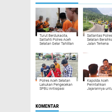
Turut Berdukacita,
Satlantas Polre
Sattahti Polres Aceh
Selatan Bersihk
Selatan Gelar Tahlillan
Jalan Terkena
dan Doa Bersama
Tumpahan Miny
Polres Aceh Selatan
Kapolda Aceh
Lakukan Pengecekan
Perintahkan
SPBU Antisipasi
Jajarannya unt
Praktik Curang
Tindak SPBU Na
Penjualan BBM
KOMENTAR