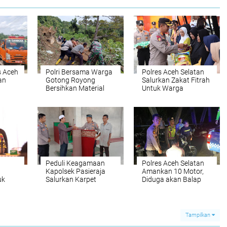
s Aceh
Polri Bersama Warga
Polres Aceh Selatan
an
Gotong Royong
Salurkan Zakat Fitrah
Bersihkan Material
Untuk Warga
ak
Longsor
Peduli Keagamaan
Polres Aceh Selatan
Kapolsek Pasieraja
Amankan 10 Motor,
uk
Salurkan Karpet
Diduga akan Balap
kal
Sajadah ke Masjid
Liar
Tampilkan