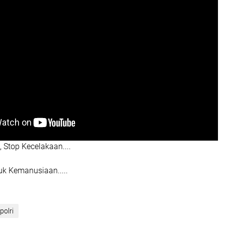
 Stop Kecelakaan....
k Kemanusiaan.....
polri