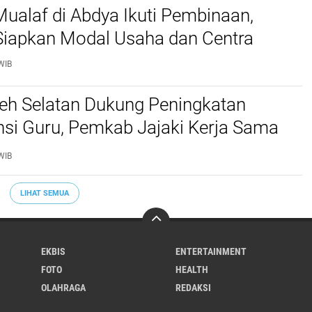
ualaf di Abdya Ikuti Pembinaan,
iapkan Modal Usaha dan Centra
WIB
ceh Selatan Dukung Peningkatan
si Guru, Pemkab Jajaki Kerja Sama
ascasarjana USK
WIB
LIHAT SEMUA
EKBIS
ENTERTAINMENT
FOTO
HEALTH
OLAHRAGA
REDAKSI