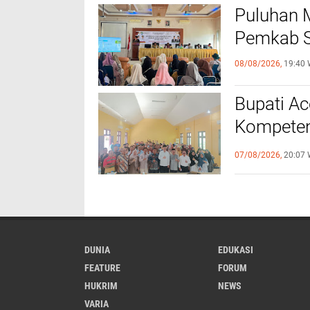
Puluhan M
Pemkab S
08/08/2026,
19:40 
Bupati A
Kompeten
dengan P
07/08/2026,
20:07 
DUNIA
EDUKASI
FEATURE
FORUM
HUKRIM
NEWS
VARIA