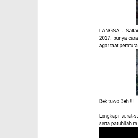
LANGSA
- Satla
2017, punya car
agar taat peratura
Bek tuwo Beh !!!
Lengkapi surat-
serta patuhilah r