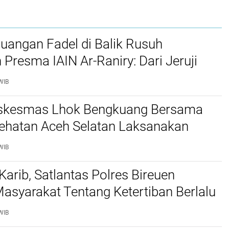
juangan Fadel di Balik Rusuh
 Presma IAIN Ar-Raniry: Dari Jeruji
 hingga Putusan Bebas
WIB
skesmas Lhok Bengkuang Bersama
ehatan Aceh Selatan Laksanakan
aan Kesehatan PROLANIS Diabetes
WIB
an Hipertensi
Karib, Satlantas Polres Bireuen
asyarakat Tentang Ketertiban Berlalu
WIB