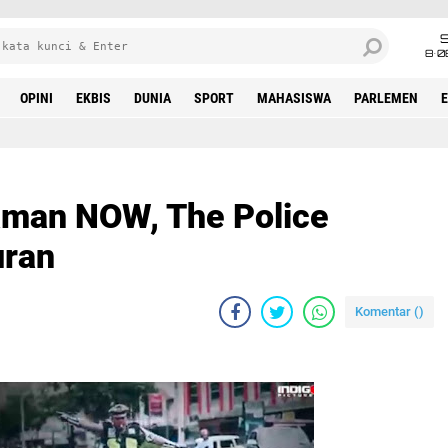
8•0
OPINI
EKBIS
DUNIA
SPORT
MAHASISWA
PARLEMEN
Jaman NOW, The Police
uran
Komentar (
)