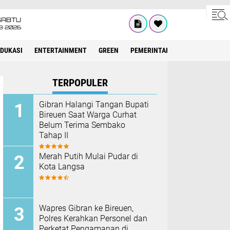
SABTU
8•2026
EDUKASI
ENTERTAINMENT
GREEN
PEMERINTAH ACEH
OLAHRAG
TERPOPULER
Gibran Halangi Tangan Bupati
Bireuen Saat Warga Curhat
Belum Terima Sembako
Tahap II
Merah Putih Mulai Pudar di
Kota Langsa
Wapres Gibran ke Bireuen,
Polres Kerahkan Personel dan
Perketat Pengamanan di