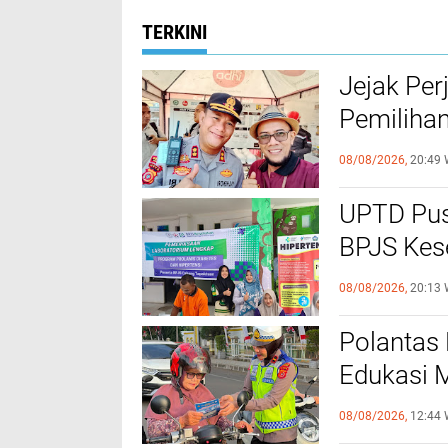
TERKINI
Jejak Per
Pemilihan
Poltabes
08/08/2026,
20:49 
UPTD Pu
BPJS Kes
Pemeriks
08/08/2026,
20:13 
Melitus d
Polantas 
Edukasi M
Lintas
08/08/2026,
12:44 